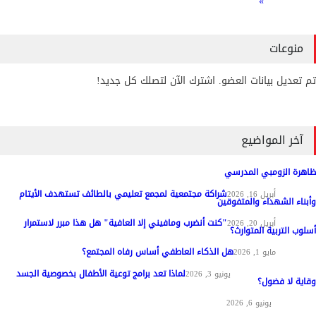
»
منوعات
تم تعديل بيانات العضو. اشترك الآن لتصلك كل جديد!
آخر المواضيع
ظاهرة الزومبي المدرسي
شراكة مجتمعية لمجمع تعليمي بالطائف تستهدف الأيتام
مواد عامة
أبريل 16, 2026
وأبناء الشهداء والمتفوقين
"كنت أنضرب ومافيني إلا العافية" هل هذا مبرر لاستمرار
مواد عامة
أبريل 20, 2026
أسلوب التربية المتوارث؟
هل الذكاء العاطفي أساس رفاه المجتمع؟
مواد عامة
مايو 1, 2026
لماذا تعد برامج توعية الأطفال بخصوصية الجسد
المناهج وطرق التدريس
يونيو 3, 2026
وقاية لا فضول؟
علم النفس
يونيو 6, 2026