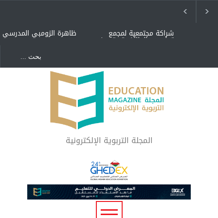
شراكة مجتمعية لمجمع
ظاهرة الزومبي المدرسي
تعليمي بالطائف تستهدف
الأيتام وأبناء الشهداء
والمتفوقين
هل الذكاء العاطفي أساس
"كنت أنضرب ومافيني إلا
رفاه المجتمع؟
العافية" هل هذا مبرر
لاستمرار أسلوب التربية
المتوارث؟
لماذا تعد برامج توعية الأطفال
بخصوصية الجسد وقاية لا
فضول؟
المجلة التربوية الإلكترونية