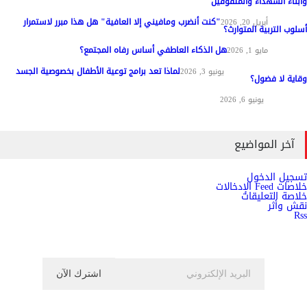
وأبناء الشهداء والمتفوقين
"كنت أنضرب ومافيني إلا العافية" هل هذا مبرر لاستمرار
مواد عامة
أبريل 20, 2026
أسلوب التربية المتوارث؟
هل الذكاء العاطفي أساس رفاه المجتمع؟
مواد عامة
مايو 1, 2026
لماذا تعد برامج توعية الأطفال بخصوصية الجسد
المناهج وطرق التدريس
يونيو 3, 2026
وقاية لا فضول؟
علم النفس
يونيو 6, 2026
آخر المواضيع
تسجيل الدخول
خلاصات Feed الإدخالات
خلاصة التعليقات
نقش وأثر
Rss
اشترك الان في النشرة الاخبارية ليصلك كل جديد