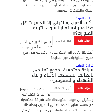
وخبرات كبيرة، لكنه يفشل في إدارة علاقاته، أو
السيطرة على انفعالاته، أو التعامل مع ضغوط
الحياة والخلافات اليومية.
قراءة المزيد
“كنت أنضرب ومافيني إلا العافية” هل
هذا مبرر لاستمرار أسلوب التربية
المتوارث؟
0
مواد عامة
مايو 1, 2026
تتبنى الكثير من الأسر
هذا المبدأ في تربية
أطفالها وترى أنه الأكثر جدوى وفعالية في ردع
جميع السلوكيات غير السليمة
قراءة المزيد
شراكة مجتمعية لمجمع تعليمي
بالطائف تستهدف الأيتام وأبناء
الشهداء والمتفوقين
0
مواد عامة
أبريل 20, 2026
وقعت مدرسة نوفل
بن الحارث الابتدائية
وسفيان بن عوف المتوسطة عقد شراكة مجتمعية
مع معهد آفاق القادة العالي للتدريب بمحافظة
الطائف. وتهدف الاتفاقية إلى تعزيز التعاون بين