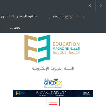
شراكة مجتمعية لمجمع
ظاهرة الزومبي المدرسي
تعليمي بالطائف تستهدف
الأيتام وأبناء الشهداء
والمتفوقين
هل الذكاء العاطفي أساس
"كنت أنضرب ومافيني إلا
رفاه المجتمع؟
العافية" هل هذا مبرر
لاستمرار أسلوب التربية
المتوارث؟
لماذا تعد برامج توعية الأطفال
بخصوصية الجسد وقاية لا
فضول؟
المجلة التربوية الإلكترونية