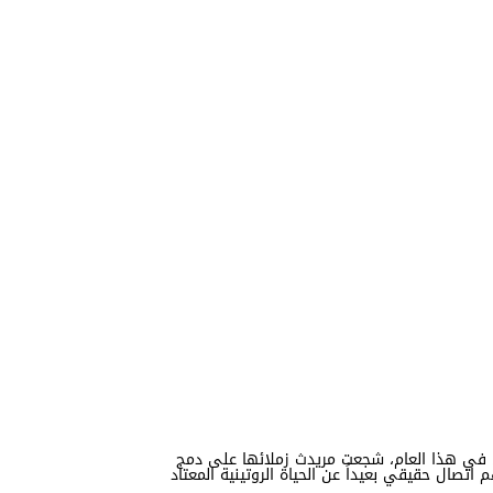
س. في هذا العام، شجعت مريدث زملائها على دمج
صال حقيقي بعيداً عن الحياة الروتينية المعتاد