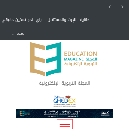
حمّاية.. للإرث والمستقبل
رأي: نحو تمكينٍ حقيقيٍ
"القيمة المنزلية" وحياتنا
غرف العزل
رأي: المستطيل الأخضر
المجلة التربوية الإلكترونية