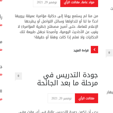
مق
مواد عامة
,
مقالات الرأي
نوفمبر 29, 2021
ت
من منا لم يستمع يومًا إلى حكاية مؤامرة عميقة يرويها
رأ
احدًا ما لنا أو تتداولها وسائل التواصل أو يطرحها
مق
الإعلام للعامة، حتى أصبح مصطلح (نظرية المؤامرة) لا
يغيب عن الأحاديث اليومية، وأصبحنا نجهل طبيعة تلك
الحكايات ولا نعلم إذا كانت وهمًا أو حقيقة!
ما
مق
قراءة المزيد
0
جو
جودة التدريس في
مق
0
مرحلة ما بعد الجائحة
ال
بهار
مقالات الرأي
نوفمبر 20, 2021
مو
يجب أن تكون جودة التدريس عالية في أي وقت وفي