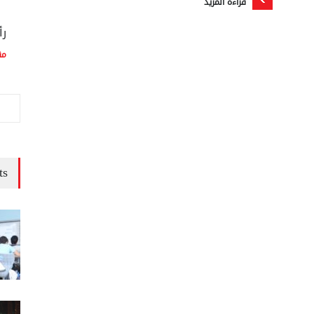
قراءة المزيد
رأ
مق
ts