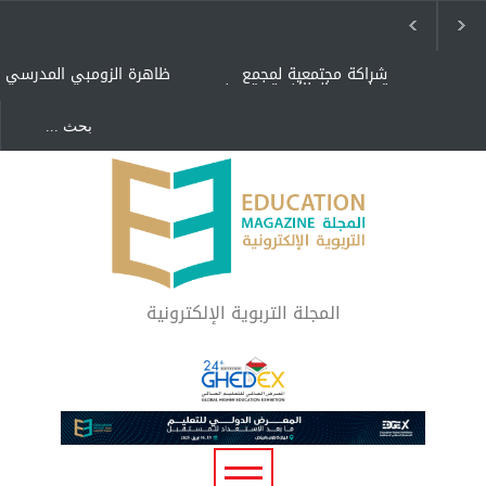
شراكة مجتمعية لمجمع
ظاهرة الزومبي المدرسي
تعليمي بالطائف تستهدف
الأيتام وأبناء الشهداء
والمتفوقين
هل الذكاء العاطفي أساس
"كنت أنضرب ومافيني إلا
رفاه المجتمع؟
العافية" هل هذا مبرر
لاستمرار أسلوب التربية
المتوارث؟
لماذا تعد برامج توعية الأطفال
بخصوصية الجسد وقاية لا
فضول؟
المجلة التربوية الإلكترونية