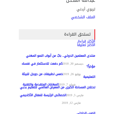
عبدالله المكحّل
تربوي أردني
الملف الشخصي
تستحق القراءة
الأكثر قراءة
الأكثر تعليقاً
منتدى المعلمين الدولي.. بابٌ من أبواب النمو المهني
كم دفعت للاستثمار في نفسك
تغطيات
ديسمبر 30, 2018
مؤخراً؟
خمس تطبيقات من جوجل للبيئة
مواد عامة
يوليو 26, 2019
التعليمية
المهارات المتقدمة والتقنية
تقنيات التعليم
فبراير 7, 2019
تحتلان المساحة الكبرى من المعرض العالمي للتعليم بدبي
الخصائص الرئيسة للمقال الأكاديمي
تغطيات
مارس 5, 2019
مواد عامة
مارس 12, 2019
الضرب الداخلي