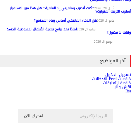
"كنت أنضرب ومافيني إلا العافية" هل هذا مبرر لاستمرار
مواد عامة
أبريل 20, 2026
أسلوب التربية المتوارث؟
هل الذكاء العاطفي أساس رفاه المجتمع؟
مواد عامة
مايو 1, 2026
لماذا تعد برامج توعية الأطفال بخصوصية الجسد
المناهج وطرق التدريس
يونيو 3, 2026
وقاية لا فضول؟
علم النفس
يونيو 6, 2026
آخر المواضيع
تسجيل الدخول
خلاصات Feed الإدخالات
خلاصة التعليقات
نقش وأثر
Rss
اشترك الان في النشرة الاخبارية ليصلك كل جديد