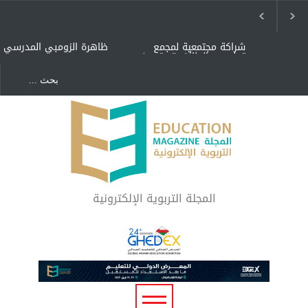
شراكة مجتمعية لمجمع
ظاهرة الزومبي المدرسي
تعليمي بالطائف تستهدف
الأيتام وأبناء الشهداء
والمتفوقين
هل الذكاء العاطفي أساس
"كنت أنضرب ومافيني إلا
رفاه المجتمع؟
العافية" هل هذا مبرر
لاستمرار أسلوب التربية
المتوارث؟
لماذا تعد برامج توعية الأطفال
بخصوصية الجسد وقاية لا
فضول؟
المجلة التربوية الإلكترونية