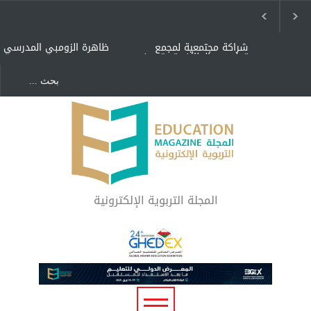
شراكة مجتمعية لمجمع
ظاهرة الزومبي المدرسي
تعليمي بالطائف تستهدف
الأيتام وأبناء الشهداء
والمتفوقين
هل الذكاء العاطفي أساس
"كنت أنضرب ومافيني إلا
رفاه المجتمع؟
العافية" هل هذا مبرر
لاستمرار أسلوب التربية
المتوارث؟
لماذا تعد برامج توعية الأطفال
بخصوصية الجسد وقاية لا
فضول؟
المجلة التربوية الإلكترونية