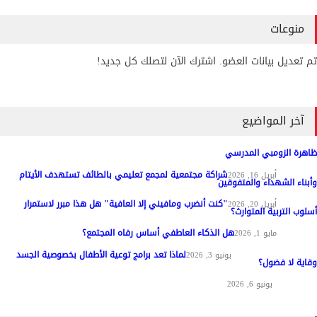
منوعات
تم تعديل بيانات العضو. اشترك الآن لتصلك كل جديد!
آخر المواضيع
ظاهرة الزومبي المدرسي
شراكة مجتمعية لمجمع تعليمي بالطائف تستهدف الأيتام
مواد عامة
أبريل 16, 2026
وأبناء الشهداء والمتفوقين
"كنت أنضرب ومافيني إلا العافية" هل هذا مبرر لاستمرار
مواد عامة
أبريل 20, 2026
أسلوب التربية المتوارث؟
هل الذكاء العاطفي أساس رفاه المجتمع؟
مواد عامة
مايو 1, 2026
لماذا تعد برامج توعية الأطفال بخصوصية الجسد
المناهج وطرق التدريس
يونيو 3, 2026
وقاية لا فضول؟
علم النفس
يونيو 6, 2026