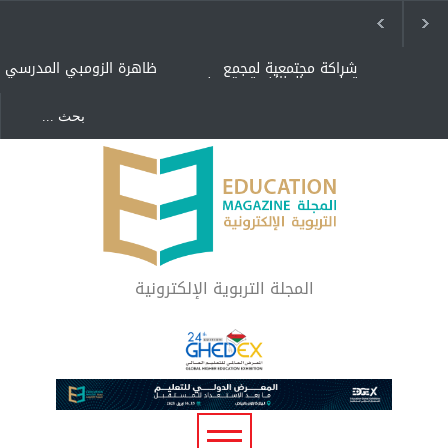
شراكة مجتمعية لمجمع
ظاهرة الزومبي المدرسي
تعليمي بالطائف تستهدف
الأيتام وأبناء الشهداء
والمتفوقين
هل الذكاء العاطفي أساس
"كنت أنضرب ومافيني إلا
رفاه المجتمع؟
العافية" هل هذا مبرر
لاستمرار أسلوب التربية
المتوارث؟
لماذا تعد برامج توعية الأطفال
بخصوصية الجسد وقاية لا
فضول؟
المجلة التربوية الإلكترونية