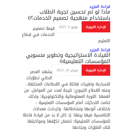
قراءة المزيد
ماذا لو تم تحسين تجربة الطلاب
باستخدام منهجية تصميم الخدمات؟
0
الإدارة التربوية
يونيو 5, 2023
قيمة تصميم
الخدمات في قطاع
التعليم
قراءة المزيد
القيادة الاستراتيجية وتطوير منسوبي
المؤسسات التعليمية
0
الإدارة التربوية
فبراير 16, 2023
يشهد العصر
الحالي تطوّرات
مُتسارعة وتغيرات هائلة في القطاعات المختلفة،
ومنه القطاع التربوي؛ نتيجة لعدد من العوامل، من
أهمها: الثورة المعلوماتية والتكنولوجية؛ ولذلك
تنامت التحدّيات أمام المؤسسات التعليمية –
باختلاف أنوعها ونشاطاتها- وازدادت معدلات
التنافسية فيها بينها؛ إذ كان لا بد من قيادة فاعلة
للمؤسسات التعليمية؛ لضمان تكيّفها ومواكبتها
لتلك التغيّرات ونجاحها.