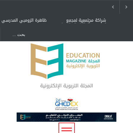
شراكة مجتمعية لمجمع
ظاهرة الزومبي المدرسي
تعليمي بالطائف تستهدف
الأيتام وأبناء الشهداء
والمتفوقين
هل الذكاء العاطفي أساس
"كنت أنضرب ومافيني إلا
رفاه المجتمع؟
العافية" هل هذا مبرر
لاستمرار أسلوب التربية
المتوارث؟
لماذا تعد برامج توعية الأطفال
بخصوصية الجسد وقاية لا
فضول؟
المجلة التربوية الإلكترونية