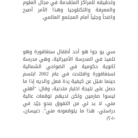
وتحقيقه للمراكز المتقدمة في مجال العلوم
والمعرفة والتكنلوجيا وهذا الأمر أصبح
واضحاً وجلياً أمام المجتمع العالمي.
سي يو جوا هو أحد أطفال سنغافورة وهو
تلميذ في المدرسة الأميرالية، وهي مدرسة
ثانوية حكومية في الضواحي الشمالية
لسنغافورة وافتتحت في عام 2002 ابتسم
حينما سُئِل عن كيفية ردة فعل والديه إذا ما
حصل على نتيجة اختبار متدنية، وقال: “أهلي
ليسوا صارمين ولكن لديهم توقعات عالية
مني، لا بد لي من التفوق بنحوٍ جيّد في
دراستي، هذا ما يتوقعونه مني”. (عيسان،
٢٠١٠)