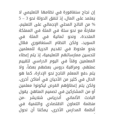
إن نجاح سنغافورة في نظامها التعليمي لا
يعتمد على المال، إذ تنفق الدولة نحو 3 – 5
% من الناتج المحلي الإجمالي على التعليم،
مقارنةً مع نحو ستة في المئة في المملكة
المتحدة، ونحو ثمانية في المئة في
السويد، ولكن النظام السنغافوري فعّال
بنحوٍ ملحوظ في تقديم الحرية للمعلمين
لتحسين ممارساتهم التعليمية، إذ يتم إعطاء
المعلمين وقتاً في اليوم الدراسي لتقييم
عملهم، ومراقبة دروس بعضهم بعضاً، ولا
يتم دفع المعلم الناجح نحو الإدارة، كما هو
الحال في كثير من الأحيان في أماكن أخرى،
ولكن يتم إعطاؤهم الفرص ليكونوا معلمين
أو من المشاركين في تصميم المناهج. يقول
الباحث الألماني أندرياس شلايشر -من
منظمة التعاون الاقتصادي والتنمية في
أنظمة المدارس الأخرى، يمكننا أن نحول