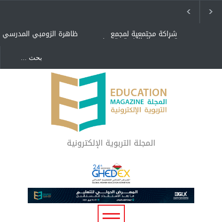
شراكة مجتمعية لمجمع
ظاهرة الزومبي المدرسي
تعليمي بالطائف تستهدف
الأيتام وأبناء الشهداء
والمتفوقين
هل الذكاء العاطفي أساس
"كنت أنضرب ومافيني إلا
رفاه المجتمع؟
العافية" هل هذا مبرر
لاستمرار أسلوب التربية
المتوارث؟
لماذا تعد برامج توعية الأطفال
بخصوصية الجسد وقاية لا
فضول؟
المجلة التربوية الإلكترونية