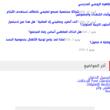
ظاهرة الزومبي المدرسي
شراكة مجتمعية لمجمع تعليمي بالطائف تستهدف الأيتام
مواد عامة
أبريل 16, 2026
وأبناء الشهداء والمتفوقين
"كنت أنضرب ومافيني إلا العافية" هل هذا مبرر لاستمرار
مواد عامة
أبريل 20, 2026
أسلوب التربية المتوارث؟
هل الذكاء العاطفي أساس رفاه المجتمع؟
مواد عامة
مايو 1, 2026
لماذا تعد برامج توعية الأطفال بخصوصية الجسد
المناهج وطرق التدريس
يونيو 3, 2026
وقاية لا فضول؟
علم النفس
يونيو 6, 2026
آخر المواضيع
تسجيل الدخول
خلاصات Feed الإدخالات
خلاصة التعليقات
نقش وأثر
Rss
اشترك الان في النشرة الاخبارية ليصلك كل جديد