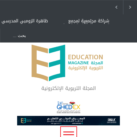
شراكة مجتمعية لمجمع
ظاهرة الزومبي المدرسي
تعليمي بالطائف تستهدف
الأيتام وأبناء الشهداء
والمتفوقين
هل الذكاء العاطفي أساس
"كنت أنضرب ومافيني إلا
رفاه المجتمع؟
العافية" هل هذا مبرر
لاستمرار أسلوب التربية
المتوارث؟
لماذا تعد برامج توعية الأطفال
بخصوصية الجسد وقاية لا
فضول؟
المجلة التربوية الإلكترونية