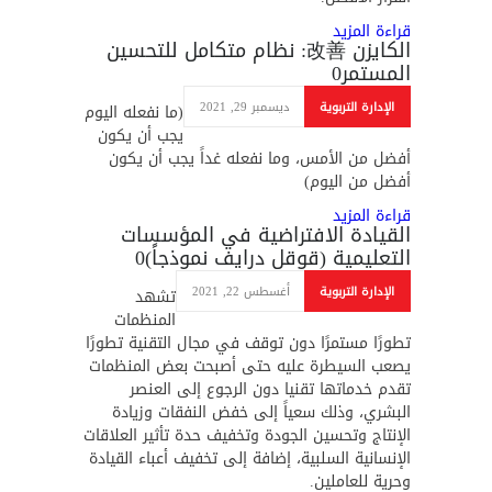
قراءة المزيد
الكايزن 改善: نظام متكامل للتحسين
المستمر
0
الإدارة التربوية
ديسمبر 29, 2021
(ما نفعله اليوم
يجب أن يكون
أفضل من الأمس، وما نفعله غداً يجب أن يكون
أفضل من اليوم)
قراءة المزيد
القيادة الافتراضية في المؤسسات
التعليمية (قوقل درايف نموذجاً)
0
الإدارة التربوية
أغسطس 22, 2021
تشهد
المنظمات
تطورًا مستمرًا دون توقف في مجال التقنية تطورًا
يصعب السيطرة عليه حتى أصبحت بعض المنظمات
تقدم خدماتها تقنيا دون الرجوع إلى العنصر
البشري، وذلك سعياً إلى خفض النفقات وزيادة
الإنتاج وتحسين الجودة وتخفيف حدة تأثير العلاقات
الإنسانية السلبية، إضافة إلى تخفيف أعباء القيادة
وحرية للعاملين.