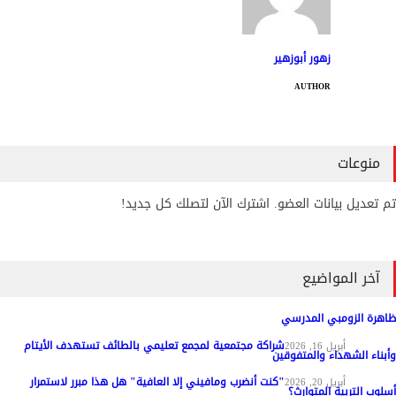
زهور أبوزهير
AUTHOR
منوعات
تم تعديل بيانات العضو. اشترك الآن لتصلك كل جديد!
آخر المواضيع
ظاهرة الزومبي المدرسي
شراكة مجتمعية لمجمع تعليمي بالطائف تستهدف الأيتام
مواد عامة
أبريل 16, 2026
وأبناء الشهداء والمتفوقين
"كنت أنضرب ومافيني إلا العافية" هل هذا مبرر لاستمرار
مواد عامة
أبريل 20, 2026
أسلوب التربية المتوارث؟