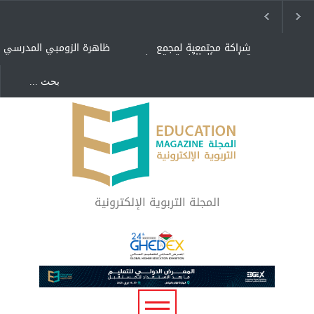
شراكة مجتمعية لمجمع
ظاهرة الزومبي المدرسي
تعليمي بالطائف تستهدف
الأيتام وأبناء الشهداء
والمتفوقين
هل الذكاء العاطفي أساس
"كنت أنضرب ومافيني إلا
رفاه المجتمع؟
العافية" هل هذا مبرر
لاستمرار أسلوب التربية
المتوارث؟
لماذا تعد برامج توعية الأطفال
بخصوصية الجسد وقاية لا
فضول؟
المجلة التربوية الإلكترونية