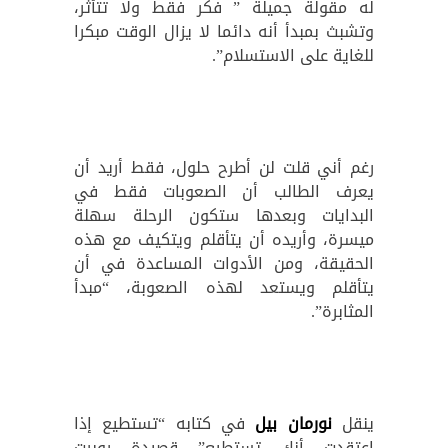
له مقولة جميلة ” فكر فقط ولا تتأثر،
وتشبث بمبدأ أنه دائما لا يزال الوقت مبكرا
للغاية على الاستسلام”.
رغم أني قلت لن أطرح حلول، فقط أريد أن
يعرف الطالب أن الصعوبات فقط في
البدايات وبعدها ستكون الرحلة سهلة
ميسرة، وأريده أن يتأقلم ويتكيف مع هذه
الحقيقة، ومن الأدوات المساعدة في أن
يتأقلم ويستعد لهذه الصعوبة، “مبدأ
المثابرة”.
ينقل
نورمان بيل
في كتابه “تستطيع إذا
اعتقدت أنك تستطيع” قصيدة روبرت