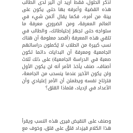
أذكر الحلول، فقط أريد أن أثير لدى الطالب
هذه القضية وأعرفه بها حتى يكون على
بينة من أمره، فكما يقال أثمن شيء في
العالم المعرفة، ومن الضروري معرفة ما
ستواجه حتى تجهز إحتياطاتك، والطالب في
تلقي هذه المعرفة (أقصد معلومة أن هناك
نسب كبيرة من الطلاب لا يُكملون دراساتهم
الجامعية ومعرفة أن البدايات دائما تكون
صعبة في الدراسة الجامعية) على ذلك ثلاث
أصناف، صنف يأخذ الأمر أنه لن يكون الأول
ولن يكون الأخير عندما ينسحب من الجامعة،
فترتاح نفسه ويطمئن أن الأمر إعتيادي وأن
الأعداد في ازدياد، فلماذا القلق؟
وصنف على النقيض فيرى هذه النسب ويقرأ
هذا الكلام قيزداد قلقُ على قلق، وخوف مع