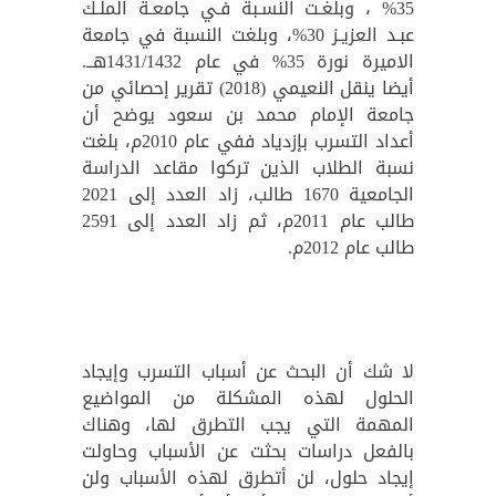
35% ، وبلغـت النسـبة فـي جامعـة الملـك
عبـد العزيـز 30%، وبلغت النسبة في جامعة
الاميرة نورة 35% في عام 1431/1432هــ.
أيضا ينقل النعيمي (2018) تقرير إحصائي من
جامعة الإمام محمد بن سعود يوضح أن
أعداد التسرب بإزدياد ففي عام 2010م، بلغت
نسبة الطلاب الذين تركوا مقاعد الدراسة
الجامعية 1670 طالب، زاد العدد إلى 2021
طالب عام 2011م، ثم زاد العدد إلى 2591
طالب عام 2012م.
لا شك أن البحث عن أسباب التسرب وإيجاد
الحلول لهذه المشكلة من المواضيع
المهمة التي يجب التطرق لها، وهناك
بالفعل دراسات بحثت عن الأسباب وحاولت
إيجاد حلول، لن أتطرق لهذه الأسباب ولن