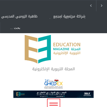
شراكة مجتمعية لمجمع
ظاهرة الزومبي المدرسي
تعليمي بالطائف تستهدف
الأيتام وأبناء الشهداء
والمتفوقين
هل الذكاء العاطفي أساس
"كنت أنضرب ومافيني إلا
رفاه المجتمع؟
العافية" هل هذا مبرر
لاستمرار أسلوب التربية
المتوارث؟
لماذا تعد برامج توعية الأطفال
بخصوصية الجسد وقاية لا
فضول؟
المجلة التربوية الإلكترونية