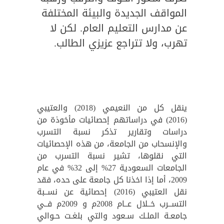
المواقف الجديدة والبيئة المختلفة
عن مدارس التعليم العام. لكن لا
تهرب، ولا تتراجع عزيزي الطالب.
ينقل كل من النعيمي (2018) والعتيبي
(2016) في دراساتهم إحصائيات مأخوذة من
دراسات وتقارير تذكر نسبة التسرب
والإنسحاب من الجامعة، من هذه الإحصائيات
التي نقلوها، تشير نسبة التسرب من
الجامعات السعودية 27% إلى 32% في عام
2009، أما إذا اخذنا كل جامعة على حده، فقد
نقل العتيبي (2016) إحصائية عن نســبة
التســرب خــلال عــام 2008م و 2009م فــي
جامعـة الملـك سـعود والتي بلغـت حـوالي