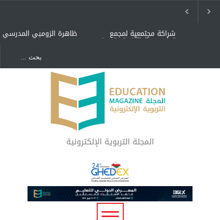
شراكة مجتمعية لمجمع
ظاهرة الزومبي المدرسي
تعليمي بالطائف تستهدف
الأيتام وأبناء الشهداء
والمتفوقين
هل الذكاء العاطفي أساس
"كنت أنضرب ومافيني إلا
رفاه المجتمع؟
العافية" هل هذا مبرر
لاستمرار أسلوب التربية
المتوارث؟
لماذا تعد برامج توعية الأطفال
بخصوصية الجسد وقاية لا
فضول؟
المجلة التربوية الإلكترونية