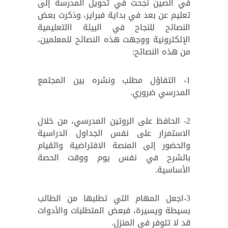
في الصين نجحت في تحويل المدرسة إلى
تعليم عن بعد في بداية فبراير، وذكرت بعض
النصائح للنجاح في البيئة االتعليمية
الإلكترونية ووجهت هذه النصائح للمعلمين،
من هذه النصائح:
1- التفاؤل مطلب ونشره بين المجتمع
المدرسي ضروري.
2- الحافظ على الروتين المدرسي، من خلال
الاستمرار على نفس الجداول الدراسية
والحضور إلى المنصة الافتراضية والقيام
بالشرح في نفس يوم ووقت الحصة
الأساسية.
3-اجعل المهام التي تطلبها من الطالب
بسيطة ويسيرة، فبعض المتطلبات والأدوات
قد لا تتوفر في المنزل.