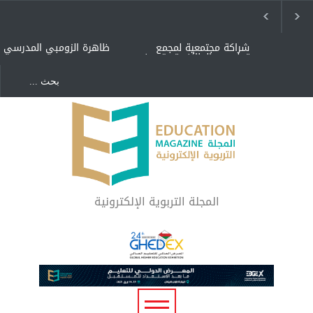
شراكة مجتمعية لمجمع
ظاهرة الزومبي المدرسي
تعليمي بالطائف تستهدف
الأيتام وأبناء الشهداء
والمتفوقين
هل الذكاء العاطفي أساس
"كنت أنضرب ومافيني إلا
رفاه المجتمع؟
العافية" هل هذا مبرر
لاستمرار أسلوب التربية
المتوارث؟
لماذا تعد برامج توعية الأطفال
بخصوصية الجسد وقاية لا
فضول؟
المجلة التربوية الإلكترونية