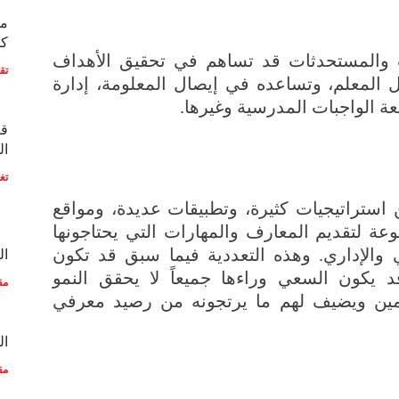
مع
كو
 والمستحدثات قد تساهم في تحقيق الأهداف
تق
ل المعلم، وتساعده في إيصال المعلومة، إدارة
ة الواجبات المدرسية وغيرها.
قط
ال
تغ
ستراتيجيات كثيرة، وتطبيقات عديدة، ومواقع
عة لتقديم المعارف والمهارات التي يحتاجونها
والإداري. وهذه التعددية فيما سبق قد تكون
ال
د يكون السعي وراءها جميعاً لا يحقق النمو
مق
لمين ويضيف لهم ما يرتجونه من رصيد معرفي
ال
مق