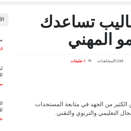
ساليب تساعدك
ال
و المهني
منح
ال
5288المشاهدات
3 تعليقات
لم
لل
مو
الكثير من الجهد في متابعة المستجدات
ال
لل
ل التعليمي والتربوي والتقني.
عل