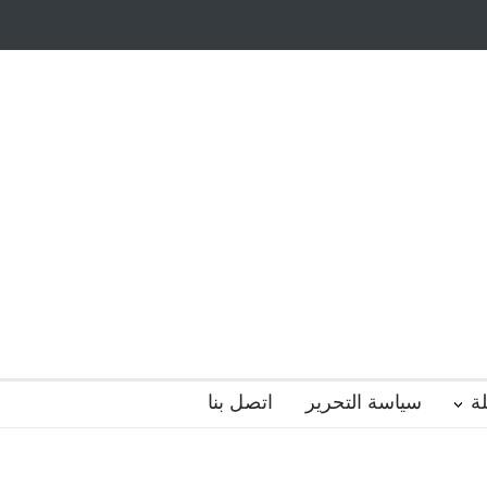
أيتام وأبناء الشهداء
ظاهرة الزومبي المدرسي
 فضول؟
هل الذكاء العاطفي أساس رفاه المجتمع؟
ة
سياسة التحرير
اتصل بنا