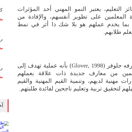
ئز التعليم، يعتبر النمو المهني أحد المؤثرات
كم
ة المعلمين على تطوير أنفسهم، والإفادة من
مق
 بما يخدم عملهم هو بلا شك ذا أثر في نمط
لم طلابهم.
رأ
مق
والنمو المهني كما يعرفه جلوفر (Glover, 1998) بأنه عملية تهدف إلى
رأ
لمين من معارف جديدة ذات علاقة بعملهم
مق
رات مهنية لديهم، وتنمية القيم المهنية والقيم
لهم لتحقيق تربية وتعليم ناجحين لفائدة طلبتهم.
آخ