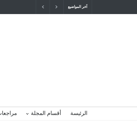
آخر المواضيع
"كنت أنضرب ومافيني إلا العافية" هل هذا 
التربية المتوارث؟
2026-04-16T21:29:52+0300
الرئيسة
أقسام المجلة
مراجعات