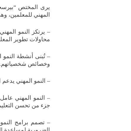
يرى المختص “بيرسجسو
المهني للمعلمين، وه
– يرتكز النمو المهني
محاولات تطوير المعلم
– تُبنى أنشطة النمو 
وخصائص شخصياتهم.
– النمو المهني يدعم ا
– النمو المهني عامل
جزء من تحسن التعليم
– تصمم برامج النمو 
الضرورية لمساعدة الطلاب. ( 2003