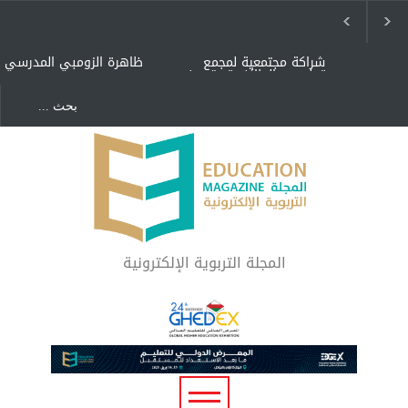
شراكة مجتمعية لمجمع
ظاهرة الزومبي المدرسي
تعليمي بالطائف تستهدف
الأيتام وأبناء الشهداء
والمتفوقين
هل الذكاء العاطفي أساس
"كنت أنضرب ومافيني إلا
رفاه المجتمع؟
العافية" هل هذا مبرر
لاستمرار أسلوب التربية
المتوارث؟
لماذا تعد برامج توعية الأطفال
بخصوصية الجسد وقاية لا
فضول؟
المجلة التربوية الإلكترونية