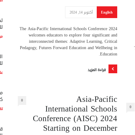
ال
English
أكتوبر 14, 2024
لم
لل
The Asia-Pacific International Schools Conference 2024
welcomes educators to explore four significant and
مو
interconnected themes: Adaptive Learning, Critical
Pedagogy, Futures Forward Education and Wellbeing in
Education.
ال
لل
قراءة المزيد
عل
مع
Asia-Pacific
كو
0
International Schools
0
تق
Conference (AISC) 2024
Starting on December
قط