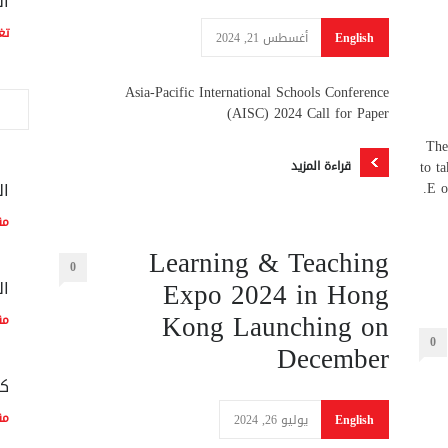
ال
تغ
English
أغسطس 21, 2024
Asia-Pacific International Schools Conference
(AISC) 2024 Call for Paper
The
to t
قراءة المزيد
E o
ال
مق
Learning & Teaching
0
Expo 2024 in Hong
ال
Kong Launching on
مق
0
December
كم
مق
English
يوليو 26, 2024