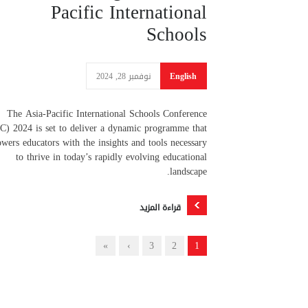
Pacific International
Schools
English
نوفمبر 28, 2024
The Asia-Pacific International Schools Conference
C) 2024 is set to deliver a dynamic programme that
wers educators with the insights and tools necessary
to thrive in today’s rapidly evolving educational
landscape.
قراءة المزيد
»
›
3
2
1