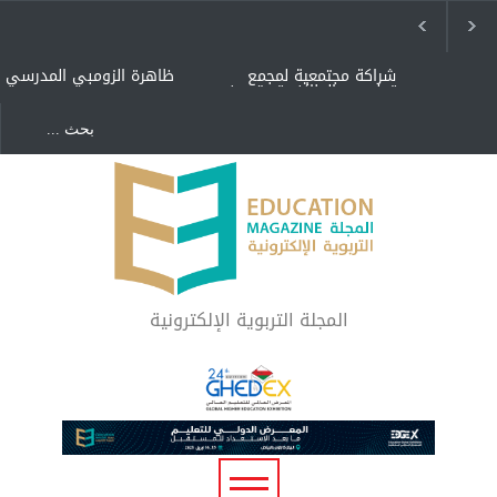
شراكة مجتمعية لمجمع
ظاهرة الزومبي المدرسي
تعليمي بالطائف تستهدف
الأيتام وأبناء الشهداء
والمتفوقين
هل الذكاء العاطفي أساس
"كنت أنضرب ومافيني إلا
رفاه المجتمع؟
العافية" هل هذا مبرر
لاستمرار أسلوب التربية
المتوارث؟
لماذا تعد برامج توعية الأطفال
بخصوصية الجسد وقاية لا
فضول؟
المجلة التربوية الإلكترونية