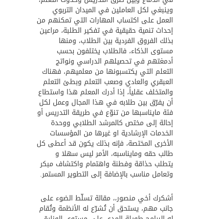
وينبغي لكل العاملين في الميدان التربوي
العمل على اكتساب المهارات التي تمكنهم من
إحداث تنمية حقيقية في تفكير الطلبة، مراعين
بذلك الفروق الفردية بين الطلاب، ومنها
مستوى الذكاء، فالطلاب يختلفون بحسب
أدمغتهم في تحصيلهم الدراسي ونواتج
التعلم التي يكتسبونها من معلميهم، فهناك
العبقري والعادي وصعب التعلم وبطئ التعلم
والمتخلف عقلياً، إذا أدرك المعلم هذا واستطاع
أن يفرّق بين طلابه في هذا المجال وعمل لكل
فئة مايناسبها من تنوّع في طريقة التدريس أو
إحالة إلى مختص كالمرشد الطلابي ووحدة
الخدمات الإرشادية او غيرها من المؤسسات
الأخرى المختصة، فإنه بذلك يكون قد أعطى كل
طالب حقه ومايناسبه، الأمر ليس سهلا و
يتطلب حذاقة وفطنة واهتمام واكتشاف مبكر
وتعامل مناسب بالإضافة إلى التطوير المستمر.
أشكرك أخي منصور،، مقالة تسلّط الضوء على
جانب مهم، يستحق أن تُشرّع له الأنظمة وتُقام
له البرامج طويلة المدى على مستوى الوزارة،