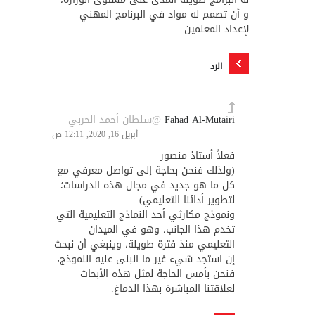
و أن تصمم له مواد في البرنامج المهني
لإعداد المعلمين.
الرد
Fahad Al-Mutairi
@سلطان أحمد الحربي
أبريل 16, 2020, 12:11 ص
فعلاً أستاذ منصور
(ولذلك فنحن بحاجة إلى تواصل معرفي مع
كل ما هو جديد في مجال هذه الدراسات؛
لتطوير أدائنا التعليمي)
ونموذج مكارثي أحد النماذج التعليمية التي
تخدم هذا الجانب، وهو في الميدان
التعليمي منذ فترة طويلة، وينبغي أن نبحث
إن استجد شيء غير ما انبنى عليه النموذج،
فنحن بأمس الحاجة لمثل هذه الأبحاث
لعلاقتنا المباشرة بهذا الدماغ.