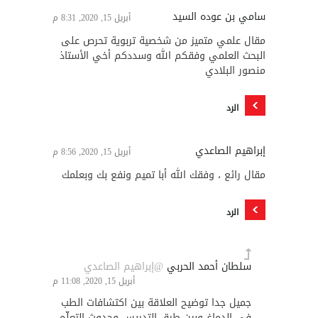
سامي بن عوده السيد
أبريل 15, 2020, 8:31 م
مقال علمي متميز من شخصية تربوية تحرص على
البحث العلمي وفقكم الله وسددكم أخي الأستاذ
منصور البلادي
الرد
إبراهيم الصاعدي
أبريل 15, 2020, 8:56 م
مقال رائع ، وفقك الله أبا تميم ونفع بك وبعلمك
الرد
سلطان أحمد الحربي
@إبراهيم الصاعدي
أبريل 15, 2020, 11:08 م
جميل جدا توضيح العلاقة بين اكتشافات الطب
في الدماغ وبين طرق التدريس وحدوث التعلّم،