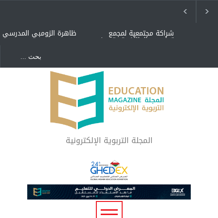
شراكة مجتمعية لمجمع
ظاهرة الزومبي المدرسي
تعليمي بالطائف تستهدف
الأيتام وأبناء الشهداء
والمتفوقين
هل الذكاء العاطفي أساس
"كنت أنضرب ومافيني إلا
رفاه المجتمع؟
العافية" هل هذا مبرر
لاستمرار أسلوب التربية
المتوارث؟
لماذا تعد برامج توعية الأطفال
بخصوصية الجسد وقاية لا
فضول؟
المجلة التربوية الإلكترونية