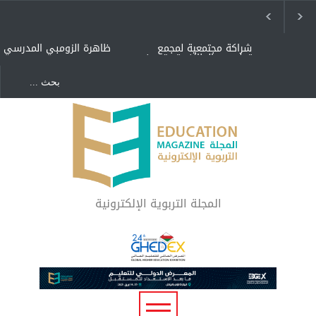
شراكة مجتمعية لمجمع
ظاهرة الزومبي المدرسي
تعليمي بالطائف تستهدف
الأيتام وأبناء الشهداء
والمتفوقين
هل الذكاء العاطفي أساس
"كنت أنضرب ومافيني إلا
رفاه المجتمع؟
العافية" هل هذا مبرر
لاستمرار أسلوب التربية
المتوارث؟
لماذا تعد برامج توعية الأطفال
بخصوصية الجسد وقاية لا
فضول؟
المجلة التربوية الإلكترونية