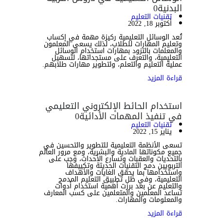
البدنية
0
تقنيات التعليم
أكتوبر 18, 2022
تُعد الوسائل التعليمية ركيزة مهمة في إكساب
وتعليم المهارات للطلاب، لذلك يسعى المعلمون
والمعلمات بالتزود بمهارات استخدام الوسائل
التعليمية، والتعرف على مستجداتها، لتسهيل
عملية التعليم والتعلم، ولتطوير مهارات طلابهم.
قراءة المزيد
استخدام الحائط الإلكتروني التعليمي
في تنفيذ المهمات الأدائية
0
تقنيات التعليم
يناير 15, 2022
تسعى الأنظمة التعليمية للتطوير والتحسين في
جميع مكوناتها المادية والبشرية، ومع مرور العالم
بالتحديات والعقبات وتسارع الأحداث، وجب على
التربويين دمج التقنيات الحديثة وتكييفها
واستخدامها بما يحقق الغايات والأهداف
التعليمية، وفي ظل تطبيق التعليم المدمج
والتعليم عن بعد برزت أهمية استخدام أدوات
تساعد المعلمين والمتعلمين على كسب المعارف
والمعلومات والمهارات.
قراءة المزيد