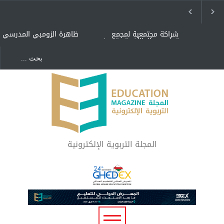
شراكة مجتمعية لمجمع
ظاهرة الزومبي المدرسي
تعليمي بالطائف تستهدف
الأيتام وأبناء الشهداء
والمتفوقين
هل الذكاء العاطفي أساس
"كنت أنضرب ومافيني إلا
رفاه المجتمع؟
العافية" هل هذا مبرر
لاستمرار أسلوب التربية
المتوارث؟
لماذا تعد برامج توعية الأطفال
بخصوصية الجسد وقاية لا
فضول؟
المجلة التربوية الإلكترونية