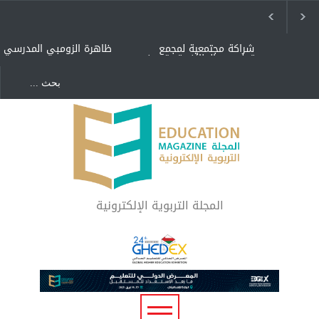
شراكة مجتمعية لمجمع
ظاهرة الزومبي المدرسي
تعليمي بالطائف تستهدف
الأيتام وأبناء الشهداء
والمتفوقين
هل الذكاء العاطفي أساس
"كنت أنضرب ومافيني إلا
رفاه المجتمع؟
العافية" هل هذا مبرر
لاستمرار أسلوب التربية
المتوارث؟
لماذا تعد برامج توعية الأطفال
بخصوصية الجسد وقاية لا
فضول؟
المجلة التربوية الإلكترونية