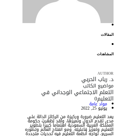
المقالات
المشاهدات
AUTHOR
د. رباب الحربي
مواضيع الكاتب
التعلم الاجتماعي الوجداني في
التعليم
0
مواد عامة
يونيو 25, 2022
يعد التعليم ضرورة وركيزة من الركائز الدالة على
مدى تقدم الدول وتميزها، ولقد اظهرت حكومة
المملكة العربية السعودية اهتماماً كبيراً بتطوير
التعليم وتعزيز فاعليته. ومع انفتاح العالم وتطوره
السريع، تواجه أنظمة التعليم فيه تحديات متجددة