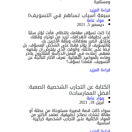
ومستمرة.
قراءة المزيد
سبعة أسباب تساهم في التسويف
0
مواد عامة
ديسمبر 5, 2021
إذا كنت تسوّف مهامك بانتظام، فأنت تؤثر سلبًا
على تحقيقك لأهدافك، تزيد من توترك وقلقك
وتلحق الضرر بعلاقاتك وبثقة الآخرين بك.
فالتسويف لا يؤثر فقط على الشخص المسوّف، بل
أيضاً على عائلته، والوقت الذي يفترض أن يقضيه
معهم، زملاءه في العمل/الدراسة المتأثرون بتأخر
وفاءه بالمواعيد النهائية. نعرف الآثار الناتجة عن
التسويف، فلماذا نسوّف؟
قراءة المزيد
الكتابة عن التجارب الشخصية الصعبة:
أفضل الممارسات
0
مواد عامة
أبريل 18, 2021
سواء كانت قصة قصيرة مستوحاة من عطلة أو
مقالة تشارك نصائح تطبيقية، تعتمد الكثير من
المواد الكتابية على التجارب الشخصية كركيزة
اساسية.
قراءة المزيد