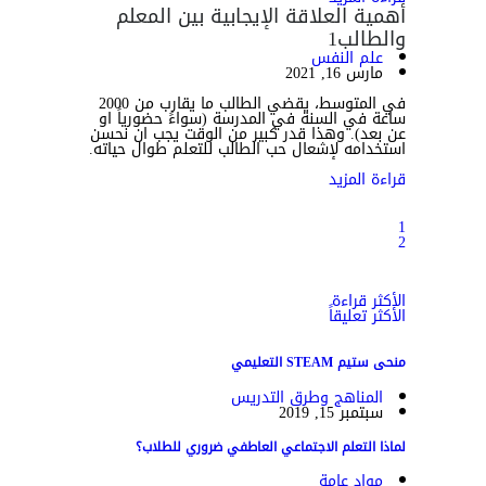
أهمية العلاقة الإيجابية بين المعلم
والطالب
1
علم النفس
مارس 16, 2021
في المتوسط، يقضي الطالب ما يقارب من 2000
ساعة في السنة في المدرسة (سواءً حضورياً او
عن بعد). وهذا قدر كبير من الوقت يجب ان نحسن
استخدامه لإشعال حب الطالب للتعلم طوال حياته.
قراءة المزيد
1
2
الأكثر قراءة
الأكثر تعليقاً
منحى ستيم STEAM التعليمي
المناهج وطرق التدريس
سبتمبر 15, 2019
لماذا التعلم الاجتماعي العاطفي ضروري للطلاب؟
مواد عامة