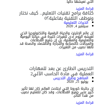
التي نعيشها حاليا.
قراءة المزيد
كثافة برامج تقنيات التعليم.. كيف نختار
ونوظف التقنية بفاعلية؟
0
الخبرات التعليمية
سبتمبر 4, 2020
إن عالم الإنترنت والحياة الرقمية والتكنولوجيا الذي
نعيشه اليوم أدى لتغيرات كثيرة في حياتنا اليومية
والتعليمية والمهنية، بل إن جميع القطاعات
والمجالات كالصناعة والتجارة والاقتصاد والصحة قد
نالها نصيب من التغيرات.
قراءة المزيد
التدريس الطارئ عن بعد للمهارات
العملية في مادة الحاسب الآلي
2
المناهج وطرق التدريس
يوليو 21, 2020
إن جائحة كورونا التي اجتاحت العالم كان لها تأثير
كبير على جميع القطاعات، وقد كان للتعليم نصيب
من هذا التأثر،
قراءة المزيد