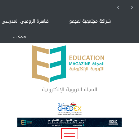
شراكة مجتمعية لمجمع
ظاهرة الزومبي المدرسي
تعليمي بالطائف تستهدف
الأيتام وأبناء الشهداء
والمتفوقين
هل الذكاء العاطفي أساس
"كنت أنضرب ومافيني إلا
رفاه المجتمع؟
العافية" هل هذا مبرر
لاستمرار أسلوب التربية
المتوارث؟
لماذا تعد برامج توعية الأطفال
بخصوصية الجسد وقاية لا
فضول؟
المجلة التربوية الإلكترونية