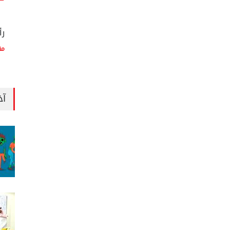
رأ
مق
آخ