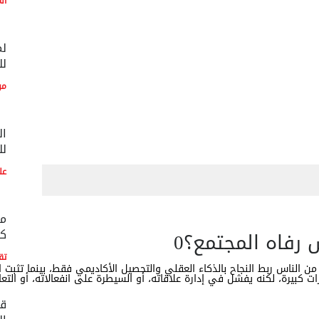
ال
لم
لل
مو
ال
لل
عل
مع
كو
رفاه المجتمع؟
0
تق
 من الناس ربط النجاح بالذكاء العقلي والتحصيل الأكاديمي فقط، بينما تثبت ا
ات كبيرة، لكنه يفشل في إدارة علاقاته، أو السيطرة على انفعالاته، أو التع
قط