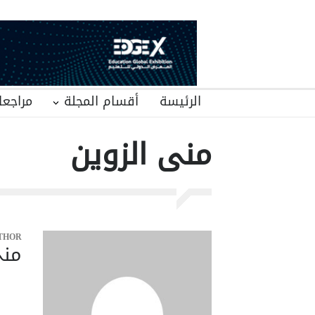
الرئيسة
أقسام المجلة
مراجعا
منى الزوين
THOR
منى