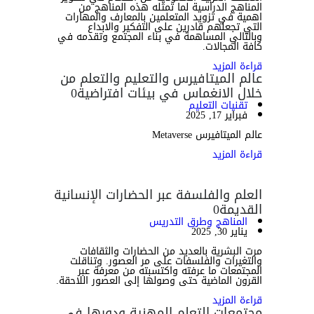
المناهج الدراسية لما تمثله هذه المناهج من
اهمية في تزويد المتعلمين بالمعارف والمهارات
التي تجعلهم قادرين على التفكير والابداع
وبالتالي المساهمة في بناء المجتمع وتقدمه في
كافة المجالات.
قراءة المزيد
عالم الميتافيرس والتعليم والتعلم من
خلال الانغماس في بيئات افتراضية
0
تقنيات التعليم
فبراير 17, 2025
عالم الميتافيرس Metaverse
قراءة المزيد
العلم والفلسفة عبر الحضارات الإنسانية
القديمة
0
المناهج وطرق التدريس
يناير 30, 2025
مرت البشرية بالعديد من الحضارات والثقافات
والتغيرات والفلسفات على مر العصور. وتناقلت
المجتمعات ما عرفته واكتسبته من معرفة عبر
القرون الماضية حتى وصولها إلى العصور اللاحقة.
قراءة المزيد
مجتمعات التعلم المهنية ودورها في