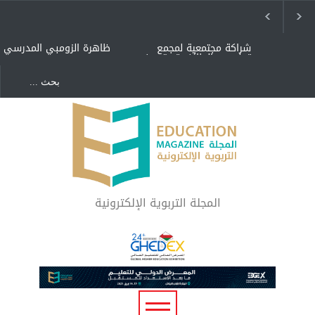
شراكة مجتمعية لمجمع
ظاهرة الزومبي المدرسي
تعليمي بالطائف تستهدف
الأيتام وأبناء الشهداء
والمتفوقين
هل الذكاء العاطفي أساس
"كنت أنضرب ومافيني إلا
رفاه المجتمع؟
العافية" هل هذا مبرر
لاستمرار أسلوب التربية
المتوارث؟
لماذا تعد برامج توعية الأطفال
بخصوصية الجسد وقاية لا
فضول؟
المجلة التربوية الإلكترونية