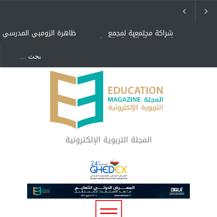
شراكة مجتمعية لمجمع
ظاهرة الزومبي المدرسي
تعليمي بالطائف تستهدف
الأيتام وأبناء الشهداء
والمتفوقين
هل الذكاء العاطفي أساس
"كنت أنضرب ومافيني إلا
رفاه المجتمع؟
العافية" هل هذا مبرر
لاستمرار أسلوب التربية
المتوارث؟
لماذا تعد برامج توعية الأطفال
بخصوصية الجسد وقاية لا
فضول؟
المجلة التربوية الإلكترونية