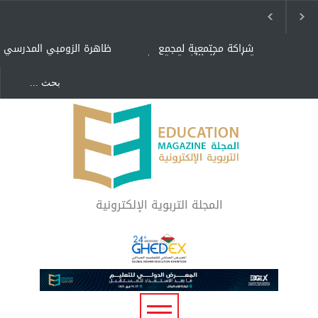
شراكة مجتمعية لمجمع
ظاهرة الزومبي المدرسي
تعليمي بالطائف تستهدف
الأيتام وأبناء الشهداء
والمتفوقين
هل الذكاء العاطفي أساس
"كنت أنضرب ومافيني إلا
رفاه المجتمع؟
العافية" هل هذا مبرر
لاستمرار أسلوب التربية
المتوارث؟
لماذا تعد برامج توعية الأطفال
بخصوصية الجسد وقاية لا
فضول؟
المجلة التربوية الإلكترونية