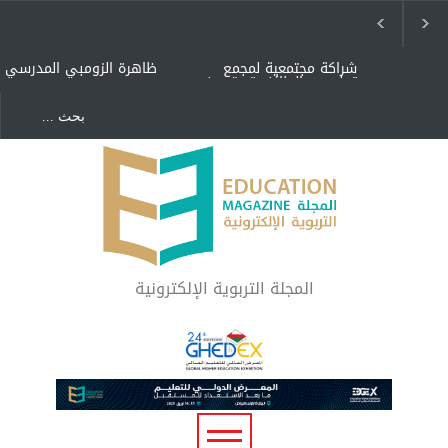
شراكة مجتمعية لمجمع
ظاهرة الزومبي المدرسي
تعليمي بالطائف تستهدف
الأيتام وأبناء الشهداء
والمتفوقين
هل الذكاء العاطفي أساس
"كنت أنضرب ومافيني إلا
رفاه المجتمع؟
العافية" هل هذا مبرر
لاستمرار أسلوب التربية
المتوارث؟
لماذا تعد برامج توعية الأطفال
بخصوصية الجسد وقاية لا
فضول؟
المجلة التربوية الإلكترونية