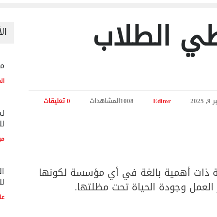
طي الطلاب
ال
منح
ال
2025
Editor
1008المشاهدات
0 تعليقات
لم
لل
مو
نية ذات أهمية بالغة في أي مؤسسة لكونها
ال
لل
العمل وجودة الحياة تحت مظلتها.
عل