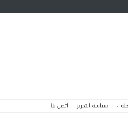
الأيتام وأبناء
ظاهرة الزومبي المدرسي
ضول؟
هل الذكاء العاطفي أساس رفاه المجتمع؟
لة
سياسة التحرير
اتصل بنا