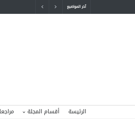
آخر المواضيع
"كنت أنضرب ومافيني إلا العافية" هل هذا 
التربية المتوارث؟
2026-04-16T21:29:52+0300
الرئيسة
أقسام المجلة
مراجعا