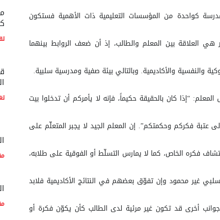
مع
درسة كواحدة من المؤسسات التعليمية ذات الأهمية فستكون
كو
تق
ظر هي العلاقة بين المعلم والطالب، إذ أن ضعف الروابط بينهما
قط
ة والنفسية والأكاديمية. وبالتالي بيئة صفية ومدرسية سلبية.
ال
لمعلم: “إذا كان بالحقيقة حكيماً، فإنه لا يأمركم أن تدخلوا بيت
تغ
ى عتبة فكركم وحكمتكم”. إن المعلم الجيد لا يجبر المتعلّم على
ال
تشاف فكره الخاص، كما لا يمارس التسلّط أو الفوقية على طلابه،
مق
ي غير محمود وإن تفوّق بعضهم في النتائج الأكاديمية فلابد
ال
مق
جوانب أخرى قد تكون غير مرئية لدى الطالب كأن يكوّن فكرة أو