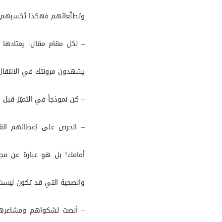
وتطلّعاتهم فهكذا تُكسبهم 
– لكل مقام مقال: يعتادها ا
يشهدون مرونتك في الانتقال
– كن نموذجاً في التميّز قب
– الحرص على إعطائهم القي
أمامك! بل هو عبارة عن مجرّ
والصحية التي قد تكون ليست 
– أنصت لشكواهم ومشاعرهم