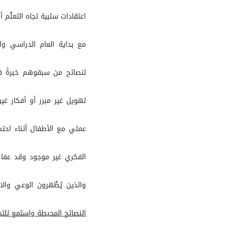
اعتقادات سلبية تجاه التعلّم أ
مع بداية العام الدراسي وا
لنصائح من سبقوهم خبرةً ف
تهويل غير مبرر أو أفكار غ
عملي مع الأطفال أثناء احت
الفكري غير موجود وقد عفا ع
والذين يُظْهرون الوعي والا
النصائح المحبطة واستمع للتجا