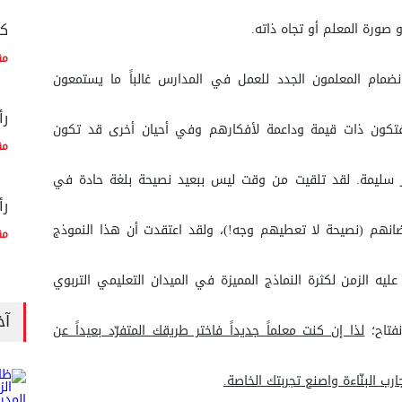
كم
و صورة المعلم أو تجاه ذاته.
مق
نضمام المعلمون الجدد للعمل في المدارس غالباً ما يستمعون
رأ
تكون ذات قيمة وداعمة لأفكارهم وفي أحيان أخرى قد تكون
مق
ير سليمة. لقد تلقيت من وقت ليس ببعيد نصيحة بلغة حادة في
رأ
ضانهم (نصيحة لا تعطيهم وجه!)، ولقد اعتقدت أن هذا النموذج
مق
ليه الزمن لكثرة النماذج المميزة في الميدان التعليمي التربوي
آخ
نفتاح؛
لذا إن كنت معلماً جديداً فاختر طريقك المتفرّد بعيداً عن
رب البنّاءة واصنع تجربتك الخاصة.