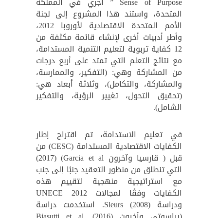
Sense of Purpose ” أجري في المملكة
المتحدة، واستند هذا المشروع إلى لجنة
الأمم المتحدة الاقتصادية لأوروبا 2012،
وأطر أدبيات أخرى لإنشاء قائمة مكثفة من
12 كفاية تربوية لتعليم التنمية المستدامة،
مع نتائج التعلم التي تمتد على أربع درجات
من المشاركة وهي: (التفكير، والممارسة،
والمشاركة، والتكامل)، وثلاثة أبعاد هي:
(تحقيق التحول، تغيير الرؤية، والتفكير
الشامل).
في تعليم الاستدامة، تم اقتراح إطار
الكفايات الاقتصادية المستدامة (CESC) من
قبل ( قارسيا وآخرون Garcia et al) (2017)
التي تنطلق من منظور التعقيد جنبًا إلى جنب
مع استراتيجية منهجية لتقييم هذه
الكفايات وفقًا لمجالات UNECE 2012
ودراسة Sleurs (2008). استخدمت دراسة
(بياسوتي وآخرون Biasutti et al. (2016)