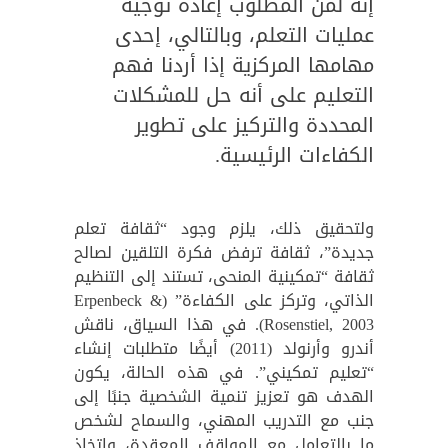
إنه لمن المطلوب إعادة توجيه
عمليات التعلم، وبالتالي، إحدى
مهامها المركزية إذا أردنا فهم
التعليم على أنه حل للمشكلات
المحددة والتركيز على تطوير
الكفاءات الرئيسية.
ولتحقيق ذلك، يلزم وجود “ثقافة تعلم
جديدة”، ثقافة ترفض فكرة التلقين لصالح
ثقافة “تمكينية المنحى، تستند إلى التنظيم
الذاتي، وتركز على الكفاءة” (Erpenbeck &
Rosenstiel, 2003). في هذا السياق، ناقش
أندرو وأرنولد (2011) أيضًا متطلبات إنشاء
“تعليم تمكيني”. في هذه الحالة، يكون
الهدف هو تعزيز تنمية الشخصية جنبًا إلى
جنب مع التدريب المهني، والسماح لشخص
ما بالتعامل مع المواقف المعقدة، واتخاذ