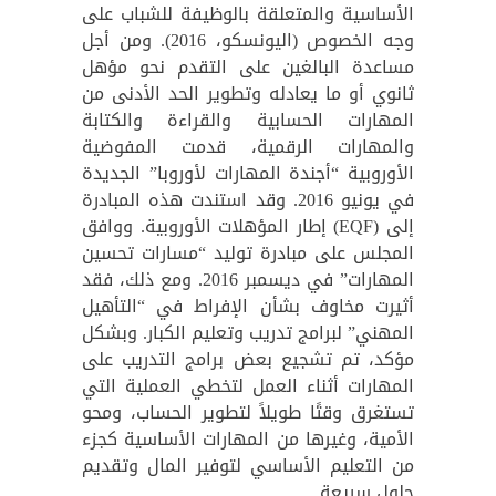
الأساسية والمتعلقة بالوظيفة للشباب على
وجه الخصوص (اليونسكو، 2016). ومن أجل
مساعدة البالغين على التقدم نحو مؤهل
ثانوي أو ما يعادله وتطوير الحد الأدنى من
المهارات الحسابية والقراءة والكتابة
والمهارات الرقمية، قدمت المفوضية
الأوروبية “أجندة المهارات لأوروبا” الجديدة
في يونيو 2016. وقد استندت هذه المبادرة
إلى (EQF) إطار المؤهلات الأوروبية. ووافق
المجلس على مبادرة توليد “مسارات تحسين
المهارات” في ديسمبر 2016. ومع ذلك، فقد
أثيرت مخاوف بشأن الإفراط في “التأهيل
المهني” لبرامج تدريب وتعليم الكبار. وبشكل
مؤكد، تم تشجيع بعض برامج التدريب على
المهارات أثناء العمل لتخطي العملية التي
تستغرق وقتًا طويلاً لتطوير الحساب، ومحو
الأمية، وغيرها من المهارات الأساسية كجزء
من التعليم الأساسي لتوفير المال وتقديم
حلول سريعة.