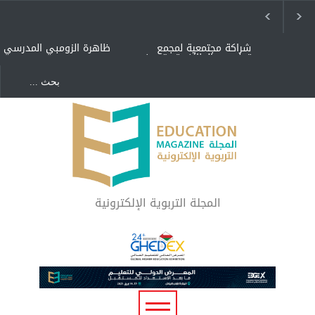
شراكة مجتمعية لمجمع
ظاهرة الزومبي المدرسي
تعليمي بالطائف تستهدف
الأيتام وأبناء الشهداء
والمتفوقين
هل الذكاء العاطفي أساس
"كنت أنضرب ومافيني إلا
رفاه المجتمع؟
العافية" هل هذا مبرر
لاستمرار أسلوب التربية
المتوارث؟
لماذا تعد برامج توعية الأطفال
بخصوصية الجسد وقاية لا
فضول؟
المجلة التربوية الإلكترونية