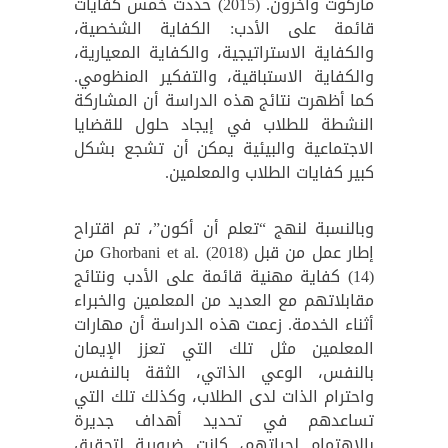
ماركوت وآخرون. (2015) حددت خمس كفايات
قائمة على الأدب: الكفاية الشخصية،
والكفاية الاستراتيجية، والكفاية المعيارية،
والكفاية الاستباقية، والتفكير المنظومي.
كما أظهرت نتائج هذه الدراسة أن المشاركة
النشطة للطلاب في إيجاد حلول للقضايا
الاجتماعية والبيئية يمكن أن تشجع بشكل
كبير كفايات الطلاب والمعلمين.
وبالنسبة لنهج “تعلم أن أكون”، تم اقتراح
إطار عمل من قبل Ghorbani et al. (2018) من
(14) كفاية مهنية قائمة على الأدب ونتائج
مقابلاتهم مع العديد من المعلمين والخبراء
أثناء الخدمة. زعمت هذه الدراسة أن مهارات
المعلمين مثل تلك التي تعزز الإيمان
بالنفس، الوعي الذاتي، الثقة بالنفس،
واحترام الذات لدى الطلاب، وكذلك تلك التي
تساعدهم في تحديد أهداف جديرة
بالاهتمام لحياتهم، كانت ضرورية لتحقيق