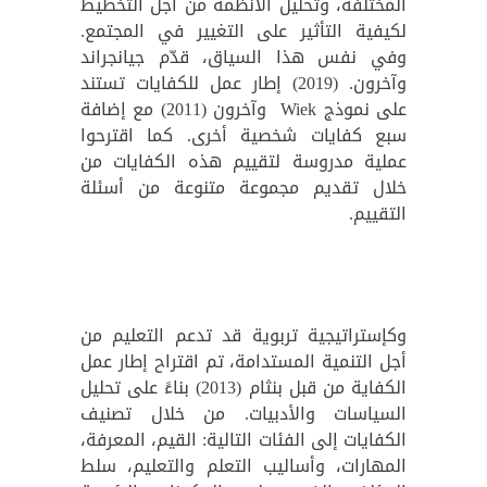
المختلفة، وتحليل الأنظمة من أجل التخطيط
لكيفية التأثير على التغيير في المجتمع.
وفي نفس هذا السياق، قدّم جيانجراند
وآخرون. (2019) إطار عمل للكفايات تستند
على نموذج Wiek وآخرون (2011) مع إضافة
سبع كفايات شخصية أخرى. كما اقترحوا
عملية مدروسة لتقييم هذه الكفايات من
خلال تقديم مجموعة متنوعة من أسئلة
التقييم.
وكإستراتيجية تربوية قد تدعم التعليم من
أجل التنمية المستدامة، تم اقتراح إطار عمل
الكفاية من قبل بنثام (2013) بناءً على تحليل
السياسات والأدبيات. من خلال تصنيف
الكفايات إلى الفئات التالية: القيم، المعرفة،
المهارات، وأساليب التعلم والتعليم، سلط