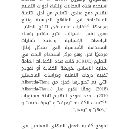
استخدم هذه المجالات لإنشاء أدوات التقييم
لتقييم دمج مبادئ التعليم من أجل التنمية
المستدامة في المناهج الدراسية وتتبع
وجودها ككفايات عامة في نتائج الطلاب.
وفي نفس السياق، اقترح مؤتمر رؤساء
الجامعات الإسبانية واعتمد كفايات
الاستدامة الأساسية التي تشكل إطارًا
مرجعيًا آخر، وهو مركز استخدام البحث في
التعليم (CRUE). كانت هذه الكفاءات العامة
بمثابة الأساس لخريطة الكفاية أو نموذج
تقييم درجات التعليم ودراسات الماجستير
التي تم تطويرها كجزء من Albareda-Tiana
(2018). وفقًا لهرم ميلر (Albareda-Tiana،
2019) ، حدد نموذج التقييم ثلاثة مستويات
لاكتساب الكفاية: “يعرف” و “يعرف كيف” و
“يظهر” و “يفعل”.
نموذج كفاية العمل المهني للمعلمين في