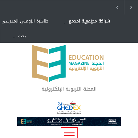
شراكة مجتمعية لمجمع
ظاهرة الزومبي المدرسي
تعليمي بالطائف تستهدف
الأيتام وأبناء الشهداء
والمتفوقين
هل الذكاء العاطفي أساس
"كنت أنضرب ومافيني إلا
رفاه المجتمع؟
العافية" هل هذا مبرر
لاستمرار أسلوب التربية
المتوارث؟
لماذا تعد برامج توعية الأطفال
بخصوصية الجسد وقاية لا
فضول؟
المجلة التربوية الإلكترونية