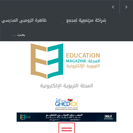
شراكة مجتمعية لمجمع
ظاهرة الزومبي المدرسي
تعليمي بالطائف تستهدف
الأيتام وأبناء الشهداء
والمتفوقين
هل الذكاء العاطفي أساس
"كنت أنضرب ومافيني إلا
رفاه المجتمع؟
العافية" هل هذا مبرر
لاستمرار أسلوب التربية
المتوارث؟
لماذا تعد برامج توعية الأطفال
بخصوصية الجسد وقاية لا
فضول؟
المجلة التربوية الإلكترونية