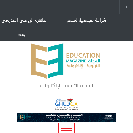
شراكة مجتمعية لمجمع
ظاهرة الزومبي المدرسي
تعليمي بالطائف تستهدف
الأيتام وأبناء الشهداء
والمتفوقين
هل الذكاء العاطفي أساس
"كنت أنضرب ومافيني إلا
رفاه المجتمع؟
العافية" هل هذا مبرر
لاستمرار أسلوب التربية
المتوارث؟
لماذا تعد برامج توعية الأطفال
بخصوصية الجسد وقاية لا
فضول؟
المجلة التربوية الإلكترونية