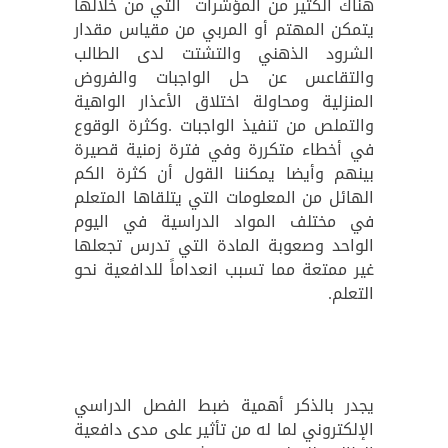
هناك الكثير من المؤشرات التي من خلالها
يتمكن المهتم أو المربي من مقياس مقدار
الشرود الذهني والتشتت لدى الطالب
والتقاعس عن حل الواجبات والفروض
المنزلية ومحاولة اختلاق الأعذار الواهية
والتملص من تنفيذ الواجبات .وكثرة الوقوع
في أخطاء متكررة وفي فترة زمنية قصيرة
بينهم وأيضا يمكننا القول أن كثرة الكم
الهائل من المعلومات التي يتلقاها المتعلم
في مختلف المواد الدراسية في اليوم
الواحد وصعوبة المادة التي تدرس تجعلها
غير ممتعة مما تسبب انعداماً للدافعية نحو
التعلم.
يجدر بالذكر أهمية ضبط الفصل الدراسي
الإلكتروني لما له من تأثير على مدى دافعية