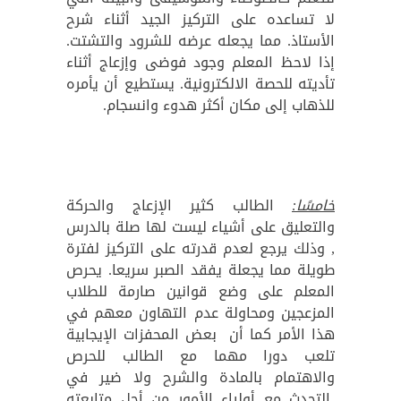
لا تساعده على التركيز الجيد أثناء شرح
الأستاذ. مما يجعله عرضه للشرود والتشتت.
إذا لاحظ المعلم وجود فوضى وإزعاج أثناء
تأديته للحصة الالكترونية. يستطيع أن يأمره
للذهاب إلى مكان أكثر هدوء وانسجام.
خامسًا:
الطالب كثير الإزعاج والحركة
والتعليق على أشياء ليست لها صلة بالدرس
, وذلك يرجع لعدم قدرته على التركيز لفترة
طويلة مما يجعلة يفقد الصبر سريعا. يحرص
المعلم على وضع قوانين صارمة للطلاب
المزعجين ومحاولة عدم التهاون معهم في
هذا الأمر كما أن بعض المحفزات الإيجابية
تلعب دورا مهما مع الطالب للحرص
والاهتمام بالمادة والشرح ولا ضير في
التحدث مع أولياء الأمور من أجل متابعته