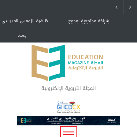
شراكة مجتمعية لمجمع
ظاهرة الزومبي المدرسي
تعليمي بالطائف تستهدف
الأيتام وأبناء الشهداء
والمتفوقين
هل الذكاء العاطفي أساس
"كنت أنضرب ومافيني إلا
رفاه المجتمع؟
العافية" هل هذا مبرر
لاستمرار أسلوب التربية
المتوارث؟
لماذا تعد برامج توعية الأطفال
بخصوصية الجسد وقاية لا
فضول؟
المجلة التربوية الإلكترونية