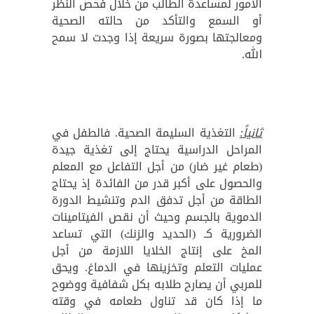
الأمور لمساعدة الطالب من خلال فحص النظر
أو السمع والتأكد من حالته الصحية
ومعالجتها بصورة سريعة إذا وجدت لا سمح
الله.
ثانياً:
التغذية السليمة الصحية. فالطفل في
المراحل الدراسية يحتاج إلى تغذية جيدة
(طعام غير ضار) من أجل التفاعل مع المعلم
والحصول على أكبر قدر من الفائدة إذ يحتاج
الطاقة من أجل تدفق الدم وتنشيط الدورة
الدموية بالجسم وحيث أن نقص الفيتامينات
الضرورية كـ (الحديد والزنك) التي تساعد
المخ على إنتاج الخلايا اللازمة من أجل
عمليات التعلم وتخزينها في الدماغ. ويحق
للمربي أن يصارح طلابه بكل شفافية ووضوح
ما إذا كان قد تناول طعامه في وقته