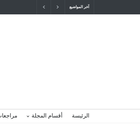
آخر المواضيع
"كنت أنضرب ومافيني إلا العافية" هل هذا 
التربية المتوارث؟
2026-04-16T21:29:52+0300
الرئيسة
أقسام المجلة
مراجعات