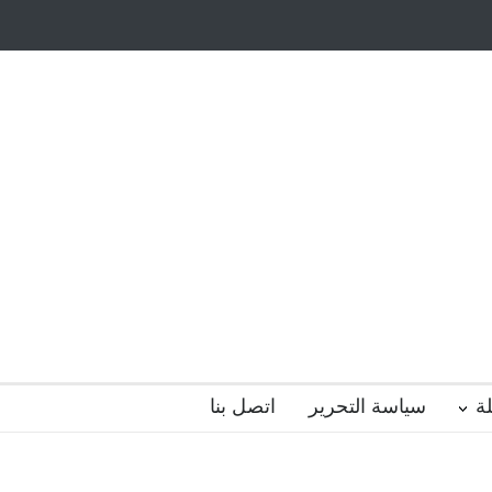
أيتام وأبناء الشهداء
ظاهرة الزومبي المدرسي
 فضول؟
هل الذكاء العاطفي أساس رفاه المجتمع؟
ة
سياسة التحرير
اتصل بنا