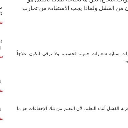
من الفشل ولماذا يجب الاستفادة من تجارب
مع
كو
تق
قط
ال
ات بمثابة شعارات جميلة فحسب، ولا ترقى لتكون علاجاً
تغ
.
ال
مق
ة الفشل أثناء التعلم، لأن التعلم من تلك الإخفاقات هو ما
ال
مق