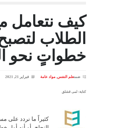
كيف نتعامل مع
الطلاب لتصبح
خطواتٍ نحو ال
ضمن
علم النفس
,
مواد عامة
فبراير 21, 2021
كتابة: لمى قشلق
كثيراً ما نردد على م
النجاح، أو أنه أول خط