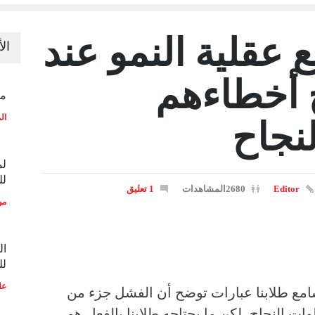
 عقلية النمو عند
ال
 أخطاءهم
منح
ال
نجاح
لم
لل
Editor
2680المشاهدات
1 تعليق
مو
ال
لل
عل
سامع طلابنا عبارات توضح أن الفشل جزء من
وات النجاح، لكن ما يحتاجه طلابنا بالفعل هو