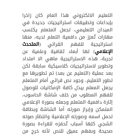
التعليم الالكتروني هذا العام كان زاخرا
بإبداعات وتطبيقات استراتيجيات جديدة في
الميدان التعليمي، تجعل المتعلم يكتسب
مهارات تُعزز من دافعية التعلم لديه، منها
استراتيجية
للفهم القرائي (
المتحدث
الإعلامي
) لها أبعاد ثقافية وعلمية عن
تجربة، هذه الاستراتيجية ماهي الا امتداد
وتطوير لاستراتيجيات كلاسيكية سابقة لكن
بعد عملية (التعليم عن بعد) تم تطويرها مع
تطور التعليم، وجود نص قرائي أمام المتعلم
يجعل المعلم يبذل كافة الإمكانيات للوصول
للفهم
المطلوب من خلف شاشة الحاسوب،
إثارة دافعية المتعلم وجعله بصورة الإعلامي
المتمكن وإبراز صورته أما الشاشة وبطاقة
تحمل اسمه وصورته الإعلامية وانتظار صوته
الشجي كلها أسباب تُحفزه للقراءة بصورة
صحيحة وبفهم عميق للنص لأنه خرج من