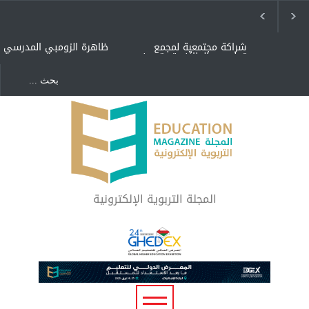
شراكة مجتمعية لمجمع
ظاهرة الزومبي المدرسي
تعليمي بالطائف تستهدف
الأيتام وأبناء الشهداء
والمتفوقين
هل الذكاء العاطفي أساس
"كنت أنضرب ومافيني إلا
رفاه المجتمع؟
العافية" هل هذا مبرر
لاستمرار أسلوب التربية
المتوارث؟
لماذا تعد برامج توعية الأطفال
بخصوصية الجسد وقاية لا
فضول؟
المجلة التربوية الإلكترونية