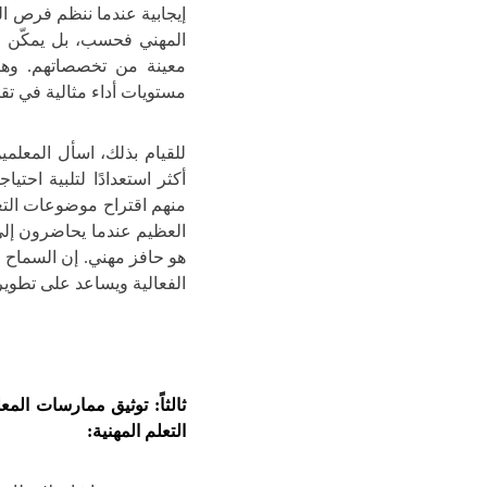
إيجابية عندما ننظم فرص الت
المهني فحسب، بل يمكّن ا
معينة من تخصصاتهم. وهو
مستويات أداء مثالية في تقي
للقيام بذلك، اسأل المعلمي
أكثر استعدادًا لتلبية احت
منهم اقتراح موضوعات التعل
العظيم عندما يحاضرون إلى 
هو حافز مهني. إن السماح لل
الفعالية ويساعد على تطوير 
ثالثاً: توثيق ممارسات الم
التعلم المهنية: