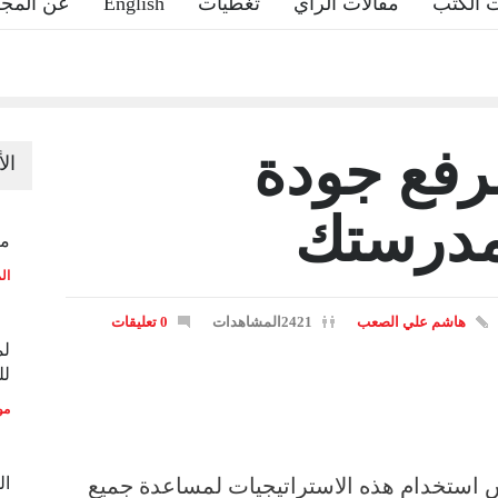
 الكتب
مقالات الرأي
تغطيات
English
عن المجل
فع جودة
ال
مدرستك
منح
ال
هاشم علي الصعب
2421المشاهدات
0 تعليقات
لم
لل
مو
 استخدام هذه الاستراتيجيات لمساعدة جميع
ال