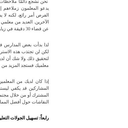
نحن نشجع دائمًا ملاحظات 
يدعو المعلمون زملاءهم إ
الفرص أمر رائع، لكنه لا 
الآخرين. العديد من معلمي ا
عن قضاء 30 دقيقة في زيارة صفية لزميلهم.
لذا بدأت بعض المدارس في 
لكن لن تجتذب هذه الاستراتيج
لتحقيق ذلك ولا شك أن لدي
معلميك فستجد المزيد من ا
إذا كان لديك من المعلمين
المشاركين قد يكفي ليستف
المشترك أو من خلال مجتمعا
النقاشات حول أفضل المما
رابعاً: تسهيل الجولات التعلي