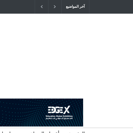
آخر المواضيع
"كنت أنضرب ومافيني إلا العافية" هل هذا 
التربية المتوارث؟
2026-04-16T21:29:52+0300