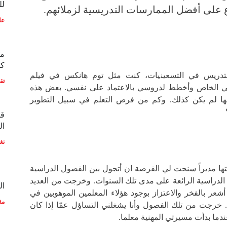
لل
ع على أفضل الممارسات التدريسية لزملائهم.
عل
مع
كو
لتدريس في التسعينيات، كنت مثل توم هانكس في فيلم
تق
مي الخاص وأخطط لدروسي بالاعتماد على نفسي. بعض هذه
ا لم يكن كذلك. وكم من فرص التعلم في سبيل التطوير
قط
ال
تغ
ا مديراً سنحت لي الفرصة ان أتجول بين الفصول الدراسية
لدراسية الرائعة على مدى تلك السنوات. وخرجت من العديد
ال
شعر بالفخر والاعتزاز بوجود هؤلاء المعلمين الموهوبين في
مق
. خرجت من تلك الفصول وأنا يشغلني التساؤل عمّا إذا كان
ندما بدأت مسيرتي المهنية معلما.