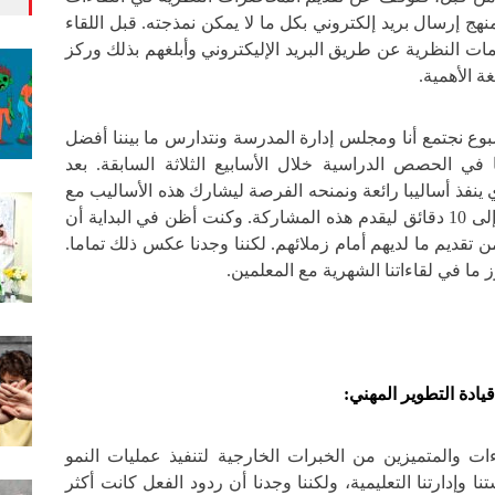
نهج إرسال بريد إلكتروني بكل ما لا يمكن نمذجته. قبل اللقاء
ات النظرية عن طريق البريد الإليكتروني وأبلغهم بذلك وركز
ة الأهمية.
سبوع نجتمع أنا ومجلس إدارة المدرسة ونتدارس ما بيننا أفضل
في الحصص الدراسية خلال الأسابيع الثلاثة السابقة. بعد
 ينفذ أساليبا رائعة ونمنحه الفرصة ليشارك هذه الأساليب مع
زملائه. نعطيه عادة من 5 إلى 10 دقائق ليقدم هذه المشاركة. وكنت أظن في البداية أن
 تقديم ما لديهم أمام زملائهم. لكننا وجدنا عكس ذلك تماما.
ما في لقاءاتنا الشهرية مع المعلمين.
قيادة التطوير المهني:
ات والمتميزين من الخبرات الخارجية لتنفيذ عمليات النمو
 وإدارتنا التعليمية، ولكننا وجدنا أن ردود الفعل كانت أكثر