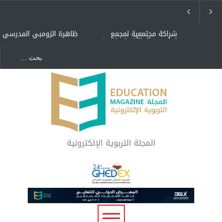
شراكة مجتمعية لمجمع
ظاهرة الزومبي المدرسي
تعليمي بالطائف تستهدف
الأيتام وأبناء الشهداء
والمتفوقين
هل الذكاء العاطفي أساس
"كنت أنضرب ومافيني إلا
رفاه المجتمع؟
العافية" هل هذا مبرر
لاستمرار أسلوب التربية
المتوارث؟
لماذا تعد برامج توعية الأطفال
بخصوصية الجسد وقاية لا
فضول؟
المجلة التربوية الإلكترونية