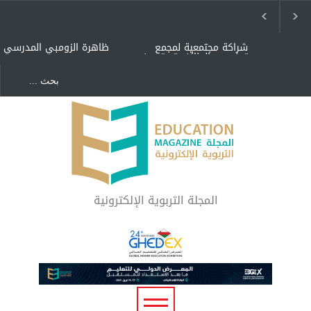
شراكة مجتمعية لمجمع
ظاهرة الزومبي المدرسي
تعليمي بالطائف تستهدف
الأيتام وأبناء الشهداء
والمتفوقين
هل الذكاء العاطفي أساس
"كنت أنضرب ومافيني إلا
رفاه المجتمع؟
العافية" هل هذا مبرر
لاستمرار أسلوب التربية
المتوارث؟
لماذا تعد برامج توعية الأطفال
بخصوصية الجسد وقاية لا
فضول؟
المجلة التربوية الإلكترونية