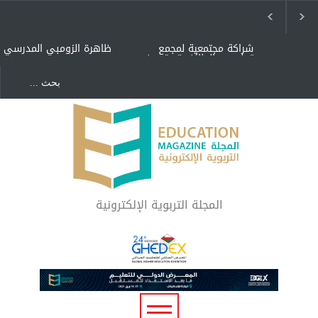
شراكة مجتمعية لمجمع
ظاهرة الزومبي المدرسي
تعليمي بالطائف تستهدف
الأيتام وأبناء الشهداء
والمتفوقين
هل الذكاء العاطفي أساس
"كنت أنضرب ومافيني إلا
رفاه المجتمع؟
العافية" هل هذا مبرر
لاستمرار أسلوب التربية
المتوارث؟
لماذا تعد برامج توعية الأطفال
بخصوصية الجسد وقاية لا
فضول؟
المجلة التربوية الإلكترونية