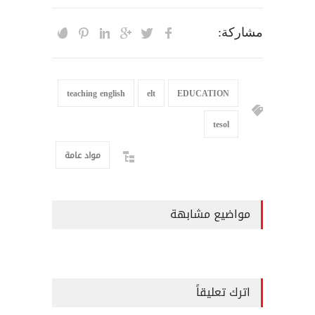
مشاركة:
teaching english
elt
EDUCATION
tesol
مواد عامة
مواضيع مشابهة
اترك تعليقاً