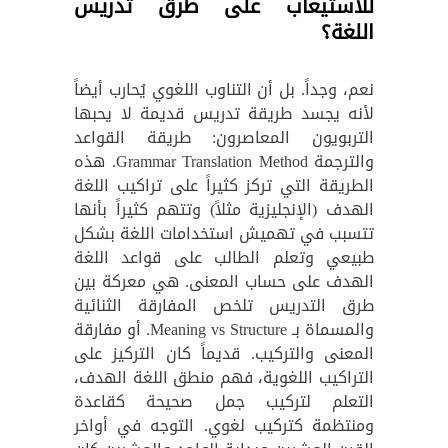
للاستيعاب على طرق تدريس
اللغة؟
نعم، وجداً. بل أن التناوب اللغوي يُحارب أيضاً
لأنه يجسد طريقة تدريس قديمة لا يحبها
التربويون المعاصرون: طريقة القواعد
والترجمة Grammar Translation Method. هذه
الطريقة التي تركز كثيراً على تراكيب اللغة
الهدف (الإنجليزية مثلاً) وتتهم كثيراً بأنها
تتسبب في تهميش استخدامات اللغة بشكل
طبيعي وتعلم الطالب على قواعد اللغة
الهدف على حساب المعنى. هي معركة بين
طرق التدريس تلخص المفارقة الثنائية
والمسماة بـ Meaning vs Structure. أو مفارقة
المعنى والتركيب. قديماً كان التركيز على
التراكيب اللغوية، فهم منطق اللغة الهدف،
التعلم لتركيب جمل صحيحة كقاعدة
ومنتظمة كتركيب لغوي. التوجه في أواخر