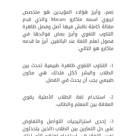
نعم، وأبرز هؤلاء المؤيدين هو متخصص
تربوي اسمه ماكارو Macaro والذي قدم
مقالة كاملة ناقش فيها أصل وفصل ظاهرة
التناوب اللغوي وأبرز بعض فوائدها في
فصول تعلم اللغة عند البالغين. أبرز ما قدمه
ماكارو هو التالي:
1- التناوب اللغوي ظاهرة طبيعية تحدث بين
الطلاب والبشر ككل فلذلك هي مكون
طبيعي يجب أن يحدث في الفصل.
2- استخدام لغة الطلاب الأصلية يقوي
العلاقة بين المعلم والطالب.
3- إحدى استراتيجيات التواصل والتفاوض
على حل التمارين بين الطلاب (الذين يتحدثون
نفس اللغة) هي استخدام لغتهم الأم. لذلك