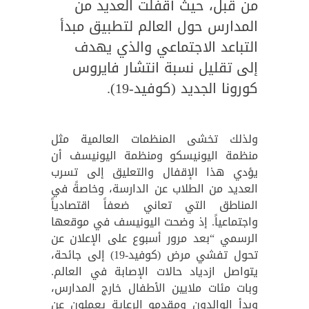
من قبل، حيث أقفلت العديد من
المدارس حول العالم لتطبيق مبدأ
التباعد الاجتماعي والذي يهدف
إلى تقليل نسبة انتشار فايروس
كورونا الجديد (كوفيد-19).
ولذلك تخشى المنظمات العالمية مثل
منظمة اليونيسكو ومنظمة اليونيسف أن
يؤدي هذا الإقفال والتعليق إلى تسرب
العديد من الطلاب عن الدارسة، وخاصةً في
المناطق التي تعاني ضعفاً اقتصادياً
واجتماعياً. إذ وضحت اليونيسف في موقعها
الرسمي “بعد مرور أسبوع على الإعلان عن
تحول تفشي مرض (كوفيد-19) إلى جائحة،
يتواصل ازدياد حالات الإصابة في العالم.
وبات مئات ملايين الأطفال خارج المدارس،
وبدأ الوالدون ومقدمو الرعاية يعملون عن