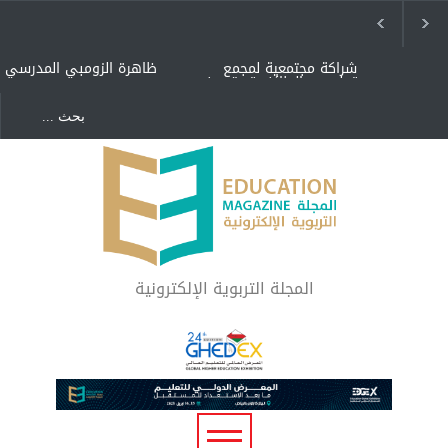
شراكة مجتمعية لمجمع
ظاهرة الزومبي المدرسي
تعليمي بالطائف تستهدف
الأيتام وأبناء الشهداء
والمتفوقين
هل الذكاء العاطفي أساس
"كنت أنضرب ومافيني إلا
رفاه المجتمع؟
العافية" هل هذا مبرر
لاستمرار أسلوب التربية
المتوارث؟
لماذا تعد برامج توعية الأطفال
بخصوصية الجسد وقاية لا
فضول؟
المجلة التربوية الإلكترونية