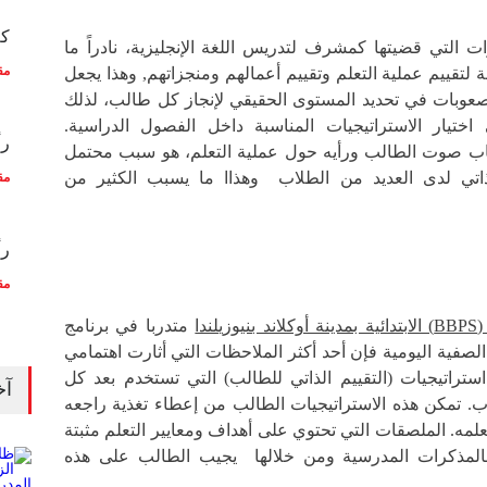
كم
 التي قضيتها كمشرف لتدريس اللغة الإنجليزية، نادراً ما
مق
 لتقييم عملية التعلم وتقييم أعمالهم ومنجزاتهم, وهذا يجعل
صعوبات في تحديد المستوى الحقيقي لإنجاز كل طالب، لذلك
ختيار الاستراتيجيات المناسبة داخل الفصول الدراسية.
رأ
ياب صوت الطالب ورأيه حول عملية التعلم، هو سبب محتمل
الذاتي لدى العديد من الطلاب وهذاا ما يسبب الكثير من
مق
رأ
مق
وزيلندا
متدربا في برنامج
الصفية اليومية فإن أحد أكثر الملاحظات التي أثارت اهتمامي
راتيجيات (التقييم الذاتي للطالب) التي تستخدم بعد كل
آخ
اب. تمكن هذه الاستراتيجيات الطالب من إعطاء تغذية راجعه
علمه. الملصقات التي تحتوي على أهداف ومعايير التعلم مثبتة
المذكرات المدرسية ومن خلالها يجيب الطالب على هذه