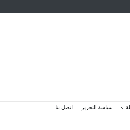
أيتام وأبناء الشهداء
ظاهرة الزومبي المدرسي
 فضول؟
هل الذكاء العاطفي أساس رفاه المجتمع؟
ة
سياسة التحرير
اتصل بنا