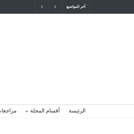
آخر المواضيع
"كنت أنضرب ومافيني إلا العافية" هل هذا 
التربية المتوارث؟
2026-04-16T21:29:52+0300
الرئيسة
أقسام المجلة
مراجعات