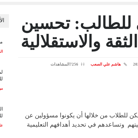
ي للطالب: تحسين
ال
الثقة والاستقلالية
منح
ال
هاشم علي الصعب
7256المشاهدات
لم
لل
مو
ال
كن للطلاب من خلالها أن يكونوا مسؤولين عن
لل
يتهم وتساعدهم في تحديد أهدافهم التعليمية
عل