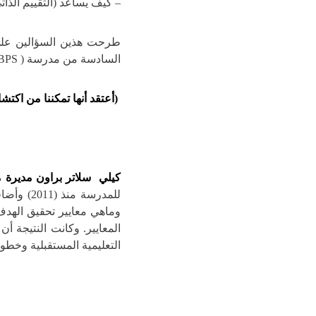
– كيف يساعد (التقييم الذا
طرحت هذين السؤالين على
السادسة من مدرسة ( BBPS) الابتدائية أدهشني في أجابته:
(أعتقد أنها تمكننا من اكتشا
كيلي سلاتر براون مديرة مدرسة
للمدرسة 
وماهي معايير تحقيق الهدف
المعايير. وكانت النتيجة أ
التعليمية المستقبلية وخطوات