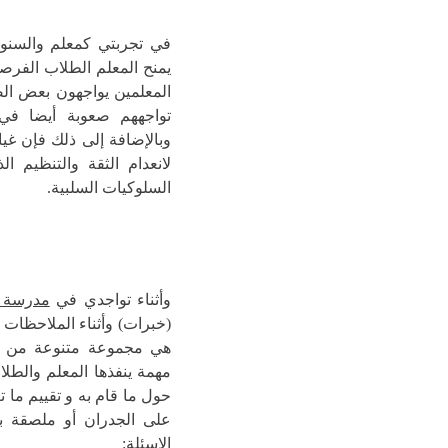
في تجربتي كمعلم والسنوات
يمنح المعلم الطلاب الفرصة
المعلمين يواجهون بعض ال
تواجههم صعوبة أيضا في ا
وبالإضافة إلى ذلك فإن غ
لانعدام الثقة والتنظيم 
السلوكيات السلبية.
وأثناء تواجدي في
مدرسة (BBPS) الابتدائية بمدينة أوكلاند بني
(خبرات) وأثناء الملاحظات 
هي مجموعة متنوعة من است
مهمة ينفذها المعلم والطل
حول ما قام به و تقييم ما ت
على الجدران أو ملصقة ب
الاسئلة: