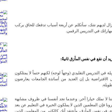
لازال لديهم شك، سأتكلم عن أربعة أسباب تدفعك للحاق بركب
 مهاراتك في التدريس الرقمي.
نريد أن نقع في نفس المأزق ثانيةً:
ة في التدريس التقليدي (وجهاً لوجه) لكنهم حتماً لا يمتلكون
الافتراضية بل إن العديد من أساتذة الجامعات يعارضون
ويلة.
 اكتشفنا أننا لا نملك خيارا آخر. وعندما نجد أنفسنا في ظروف مشابهة
ونا فإن المعلمين الذين لا يملكون الخبرة في التعليم عن بعد
في نفس المأزق، وأعتقد أنك كالكثير من المعلمين الذين