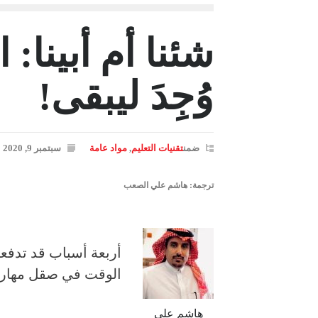
شئنا أم أبينا: 
وُجِدَ ليبقى!
ضمن
تقنيات التعليم
,
مواد عامة
سبتمبر 9, 2020
ترجمة: هاشم علي الصعب
أربعة أسباب قد تدفع
الوقت في صقل مهارا
هاشم علي