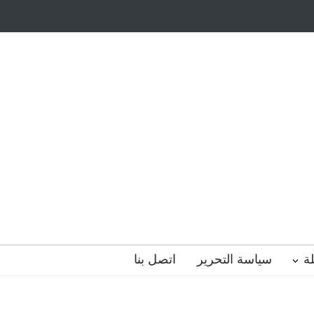
أيتام وأبناء الشهداء
ظاهرة الزومبي المدرسي
 فضول؟
هل الذكاء العاطفي أساس رفاه المجتمع؟
ة
سياسة التحرير
اتصل بنا