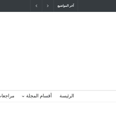
آخر المواضيع
"كنت أنضرب ومافيني إلا العافية" هل هذا 
التربية المتوارث؟
2026-04-16T21:29:52+0300
الرئيسة
أقسام المجلة
مراجعات