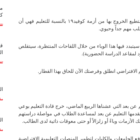
مع
كو
إذا كان هناك ثمة فائدة نستطيع الخروج بها من أزمة كوفيد١٩ بالنسبة للتعليم فهي أن
تق
لب مهم جداً وحيوي.
قط
سيتبدد فيها هذا الوباء من خلال اللقاحات المنتظرة، سيتقلص
ال
د لمقاعد الدراسة الحضورية).
تغ
م الافتراضي انطلق وفرصتك الآن للحاق بهذا القطار.
ال
مق
يم عن بعد التي عشناها الربيع الماضي، خرج قادة التعليم بوعي
قدمها التعليم عن بعد لمساعدة الطلاب في مواصلة دراستهم
ال
الأزمات وباءً أو زلزالاً أو حتى معوقات ذاتية لدى الطالب.
مق
فع الجامعات والكليات لتطوير المنصات التعليمية الافتراضية