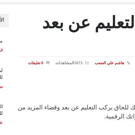
التعليم عن بعد
ال
منح
ال
هاشم علي الصعب
1673المشاهدات
0 تعليقات
لم
لل
مو
ك للحاق بركب التعليم عن بعد وقضاء المزيد من
ال
لل
تك الرقمية.
عل