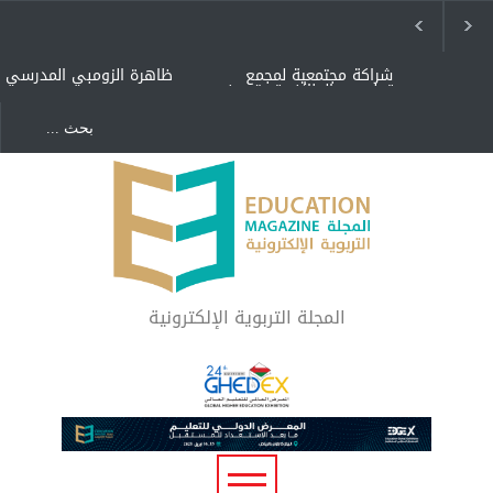
شراكة مجتمعية لمجمع
ظاهرة الزومبي المدرسي
تعليمي بالطائف تستهدف
الأيتام وأبناء الشهداء
والمتفوقين
هل الذكاء العاطفي أساس
"كنت أنضرب ومافيني إلا
رفاه المجتمع؟
العافية" هل هذا مبرر
لاستمرار أسلوب التربية
المتوارث؟
لماذا تعد برامج توعية الأطفال
بخصوصية الجسد وقاية لا
فضول؟
المجلة التربوية الإلكترونية