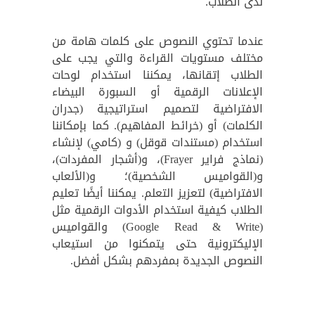
لدى الطلاب.
عندما تحتوي النصوص على كلمات هامة من
مختلف مستويات القراءة والتي يجب على
الطلاب إتقانها، يمكننا استخدام لوحات
الإعلانات الرقمية أو السبورة البيضاء
الافتراضية لتصميم استراتيجية (جدران
الكلمات) أو (خرائط المفاهيم). كما بإمكاننا
استخدام (مستندات قوقل) و (كامي) لإنشاء
(نماذج فراير Frayer)، و(أشجار المفردات)،
و(القواميس الشخصية)؛ و(الألعاب
الافتراضية) لتعزيز التعلم. يمكننا أيضًا تعليم
الطلاب كيفية استخدام الأدوات الرقمية مثل
(Google Read & Write) والقواميس
الإليكترونية حتى يتمكنوا من استيعاب
النصوص الجديدة بمفردهم بشكل أفضل.