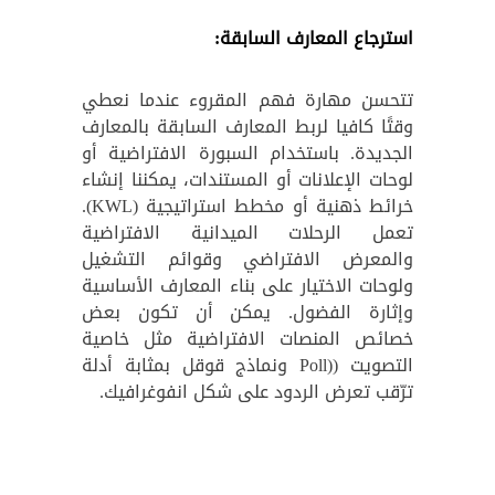
استرجاع المعارف السابقة:
تتحسن مهارة فهم المقروء عندما نعطي
وقتًا كافيا لربط المعارف السابقة بالمعارف
الجديدة. باستخدام السبورة الافتراضية أو
لوحات الإعلانات أو المستندات، يمكننا إنشاء
خرائط ذهنية أو مخطط استراتيجية (KWL).
تعمل الرحلات الميدانية الافتراضية
والمعرض الافتراضي وقوائم التشغيل
ولوحات الاختيار على بناء المعارف الأساسية
وإثارة الفضول. يمكن أن تكون بعض
خصائص المنصات الافتراضية مثل خاصية
التصويت ((Poll ونماذج قوقل بمثابة أدلة
ترّقب تعرض الردود على شكل انفوغرافيك.