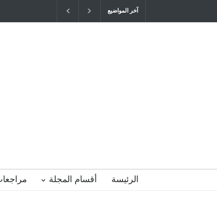
آخر المواضيع
"كنت أنضرب ومافيني إلا العافية" هل هذا 
التربية المتوارث؟
2026-04-16T21:29:52+0300
الرئيسة
أقسام المجلة
مراجعات