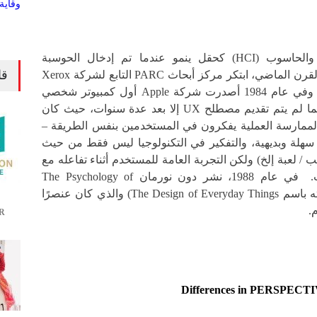
بدأ التفاعل بين الإنسان والحاسوب (HCI) كحقل ينمو عندما تم إدخال الحوسبة
قا
الشخصية. في سبعينيات القرن الماضي، ابتكر مركز أبحاث PARC التابع لشركة Xerox
واجهات مستخدم رسومية وفي عام 1984 أصدرت شركة Apple أول كمبيوتر شخصي
يعمل بنظام Macintosh. بينما لم يتم تقديم مصطلح UX إلا ​​بعد عدة سنوات، حيث كان
لممارسة العملية يفكرون في المستخدمين بنفس الطريقة –
سهلة وبديهية، والتفكير في التكنولوجيا ليس فقط من حيث
يب / لعبة إلخ) ولكن التجربة العامة للمستخدم أثناء تفاعله مع
هذه المنتجات أو الخدمات. في عام 1988، نشر دون نورمان The Psychology of
Everyday Things (تم تحديثه باسم The Design of Everyday Things) والذي كان عنصرًا
.
R
Differences in PERSPECT