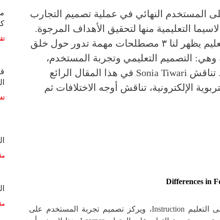
ز على المستخدم النهائي في عملية تصميم التجارب
مع
كو
اسيما التعليمية منها لتحقيق الأهداف المرجوة.
تق
وفي مجال تقنيات التعليم يظهر لنا ٣ مصطلحات مهمة تدور حول خلق
 وهي: التصميم التعليمي وتجربة المستخدم،
وتصميم تجربة التعلم. تناقش Sonia Tiwari في هذا المقال الرائع
قط
ال
ربوية الإلكترونية، تناقش أوجه الاختلافات ثم
تغ
ال
مق
Differences in F
ال
مق
يركز التصميم التعليمي على التعليم Instruction، ويركز تصميم تجربة المستخدم على