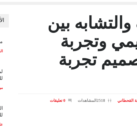
والتشابه بين
ال
يمي وتجربة
منح
ال
ميم تجربة
لم
لل
مو
ة القحطاني
2518المشاهدات
0 تعليقات
ال
لل
عل