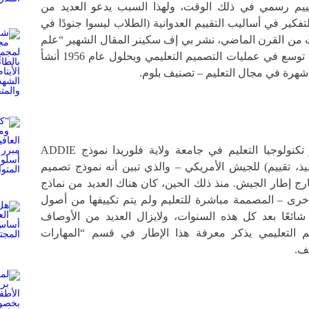
كتقييم رسمي في ذلك الوقت، ولهذا السبب يدعو العديد من
لتفكير في أساليب التقييم العدوانية (الطلاب ليسوا جنودًا في
 من القرن الماضي، نشر بي إف سكينر المقال الشهير “علم
التعلم وفن التدريس” الذي توسع في عمليات التصميم التعليمي وبحلول عام 1956 أنشأ
 شهرة في مجال التعليم – تصنيف بلوم.
في عام 1975 أنشأ مركز تكنولوجيا التعليم في جامعة ولاية فلوريدا نموذج ADDIE
يذ، تقييم) للجيش الأمريكي – والذي تبين أنه نموذج تصميم
رج إطار الجيش. منذ ذلك الحين، كان هناك العديد من نماذج
أخرى – المصممة مباشرة للتعليم ولم يتم تكييفها من أصول
لحرب. لا يزال ADDIE شائعًا بعد كل هذه السنوات، ولايزال العديد من الأوصاف
م التعليمي يذكر معرفة هذا الإطار في قسم “المهارات
ف.