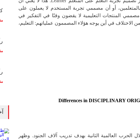
المستخدم User، بينما يركز تصميم تجربة التعلم على المتعلم Learner. هذا لا يعني أن
 بالمتعلمين، أو أن مصممي تجربة المستخدم لا يعملون على
كم
 مصممي المنتجات التعليمية لا يقضون وقتًا في التفكير في
مق
ن الاختلاف في أين يوجه هؤلاء المصممون عملياتهم: التعليم،
رأ
مق
رأ
مق
Differences in DISCIPLINARY ORI
آخ
ل الحرب العالمية الثانية بهدف تدريب آلاف الجنود. وظهر