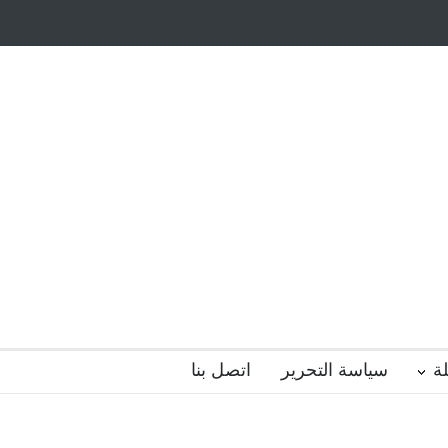
أيتام وأبناء الشهداء
ظاهرة الزومبي المدرسي
 فضول؟
هل الذكاء العاطفي أساس رفاه المجتمع؟
ة
سياسة التحرير
اتصل بنا