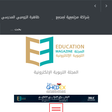
شراكة مجتمعية لمجمع
ظاهرة الزومبي المدرسي
تعليمي بالطائف تستهدف
الأيتام وأبناء الشهداء
والمتفوقين
هل الذكاء العاطفي أساس
"كنت أنضرب ومافيني إلا
رفاه المجتمع؟
العافية" هل هذا مبرر
لاستمرار أسلوب التربية
المتوارث؟
لماذا تعد برامج توعية الأطفال
بخصوصية الجسد وقاية لا
فضول؟
المجلة التربوية الإلكترونية