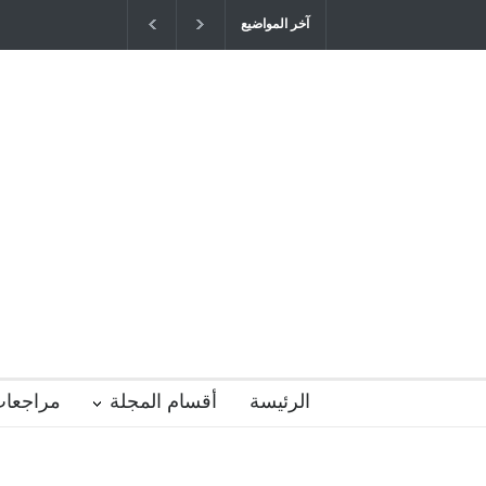
آخر المواضيع
"كنت أنضرب ومافيني إلا العافية" هل هذا 
التربية المتوارث؟
2026-04-16T21:29:52+0300
الرئيسة
أقسام المجلة
مراجعات