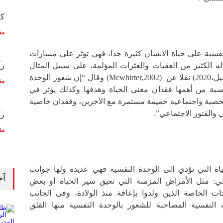
كم
مق
نفسية على حياة الانسان كثيرة جدا، فهي تؤثر على مسارات
 الكثير من العقبات والعثرات المؤلمة، على سبيل المثال
رأ
دراسة الباحثان (عجاج، فضيل،2020) نقلا عن (Mcwhirter,2002) وقال “إن شعور الوحدة
مق
سية من أهمها فقدان معنى الحياة وهدفها وكذلك يؤثر في
خصية واجتماعية حميمة مستمرة مع الآخرين، وفقدان خاصية
 والفتور الاجتماعي”.
رأ
مق
اة التي تؤدي إلى الوحدة النفسية فهي عديدة ولها جوانب
آخ
ي: مثل الأمراض المزمنة التي تعيق سير الحياة أو بعض
ات الخاصة الذين ولدوا بإعاقة منذ الولادة، وفي الجانب
النفسية المصاحبة للشعور بالوحدة النفسية منها القلق