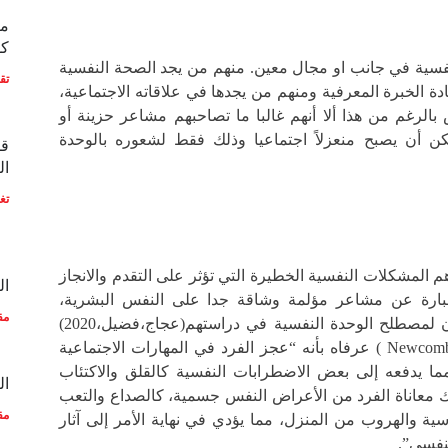
مع
كو
ية في جانب او مجال معين. منهم من يجد الصحة النفسية
تق
دة الخبرة المعرفية ومنهم من يجدها في علاقاته الاجتماعية،
لرغم من هذا ألا أنهم غالبا ما تصاحبهم مشاعر حزينة أو
ن أن يصبح منعزلاً اجتماعيا وذلك فقط لشعوره بالوحدة
قط
ال
تغ
م المشكلات النفسية الخطيرة التي تؤثر على التقدم والانجاز
ال
بارة عن مشاعر مؤلمة وشاقة جدا على النفس البشرية،
مق
واتفقت مع تعريف الباحثان لمصطلح الوحدة النفسية في دراستهم(عجاج،فضيل،2020)
نقلا عن (Newcomb & Bentler,1986 ) عرفاه بأنه “عجز الفرد في المهارات الاجتماعية
مما يدفعه إلى بعض الاضطرابات النفسية كالقلق والاكتئاب
ال
لك معاناة الفرد من الأعراض النفس جسمية، كالصداع والتعب
مق
سية والهروب من المنزل، مما يؤدي في نهاية الأمر إلى آثار
لنفسي”.