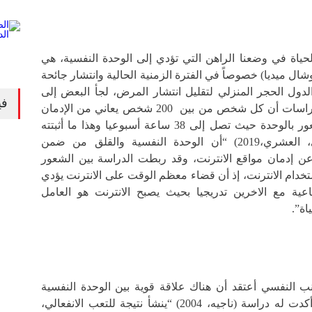
حياة في وضعنا الراهن التي تؤدي إلى الوحدة النفسية، هي
شال ميديا) خصوصاً في الفترة الزمنية الحالية وانتشار جائحة
دول الحجر المنزلي لتقليل انتشار المرض، لجأ البعض إلى
في
مواقع الانترنت، وأثبتت الدراسات أن كل شخص من بين 200 شخص يعاني من الإدمان
الذي بدوره يؤدي إلى الشعور بالوحدة حيث تصل إلى 38 ساعة أسبوعيا وهذا ما أثبتته
دراسة الباحثات (الشهري، العشري،2019) “أن الوحدة النفسية والقلق من ضمن
عن إدمان مواقع الانترنت، وقد ربطت الدراسة بين الشعور
تخدام الانترنت، إذ أن قضاء معظم الوقت على الانترنت يؤدي
اعية مع الاخرين تدريجيا بحيث يصبح الانترنت هو العامل
اة”.
ب النفسي أعتقد أن هناك علاقة قوية بين الوحدة النفسية
والاكتئاب والقلق وهذا ما أكدت له دراسة (ناجيه، 2004) “ينشأ نتيجة للتعب الانفعالي،