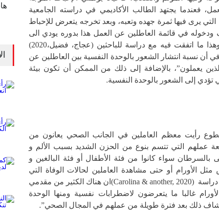
ها
مل، فعندما يجتهد الطالب الأكاديمي في دراسته الجامعية
 التي يرى فيها ثمرة جهده وتعبه، وبعد تخرجه يتعرض للإحباط
ودخوله في قائمة العاطلين عن العمل هذا بدوره يودي الى
الشعور بالوحدة النفسية. وهذا ما اتفقت فيه مع دراسة للباحثين (عجاج، فضيل،2020)
ال
ي أن نسبة انتشار الشعور بالوحدة النفسية بين العاطلين عن
ذين يعملون”، بالإضافة إلى ذلك من الممكن أن تكون بيئة
 تؤدي إلى الشعور بالوحدة النفسية.
وع رأيت معظم العاملين في الجانب الصحي يعانون من
عة عملهم التي تتسم بنوع من الحزن الشديد بسبب الألم و
 بالسرطان سواء كانوا من فئة الأطفال أو فئة البالغين و
مثل الأورام أو حتى مشاهدة العاملين لحالات الوفاة التي
تحدث في بيئة العمل، وفي دراسة (Carolina & another, 2020)ان هناك الكثير من مقدمي
أورام غالبا ما يتعرضون لاضطرابات نفسية ومنها الوحدة
كتشاف ذلك بعد فترة طويلة من عملهم في المجال الصحي”.