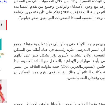
ى الوحدة النفسية، وذلك من خلال الصعوبات التي من الممكن
رغم مع وجود الأصدقاء والوالدين وجميع من يقدم المساعدة
لديهم، على سبيل المثال نتائج دراسة للباحثة (فايد،2004) تؤكد على “أن فئة ذوي الإعاقة
الوحدة النفسية استنادا للصعوبات التي تعيق صفو حياتهم”.
قا
سري مهم جدا للأبناء حتى يصلوا إلى حياة تعليمية مؤهلة بجميع
ن التنمر المدرسي عثرة رئيسية في حياة أبنائنا من الممكن
لنفسية، ولأن التشتت الأسري يؤثر بشكل كبير على أدائهم
 وأيضا مهاراتهم الإبداعية بالتفاعل مع المادة العلمية، لهذا
اتفقت كثيرا مع دراسة للباحثتين (بسيوني،الحربي,2020) حيث تناولت العلاقة بين التنمر
R
ة وكانت النتائج أن هناك ارتباط قوي بينهم ومن الممكن أن
ي وفقدان الثقة بالنفس.
وعة وفيها المؤلم والصعب، فأحيانا يؤلمني الإحباط الموجه