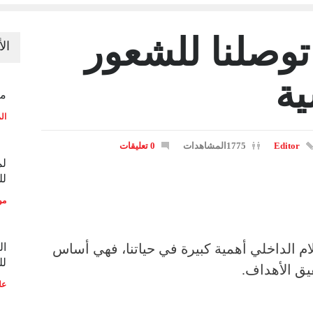
توصلنا للشعور
ال
ية
منح
ال
Editor
1775المشاهدات
0 تعليقات
لم
لل
مو
م الداخلي أهمية كبيرة في حياتنا، فهي أساس
ال
لل
يق الأهداف.
عل