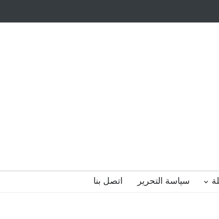
أيتام وأبناء الشهداء
ظاهرة الزومبي المدرسي
 فضول؟
هل الذكاء العاطفي أساس رفاه المجتمع؟
ة
سياسة التحرير
اتصل بنا