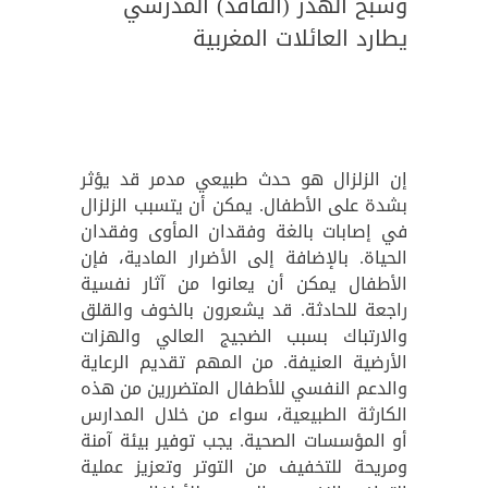
وشبح الهدر (الفاقد) المدرسي
يطارد العائلات المغربية
إن الزلزال هو حدث طبيعي مدمر قد يؤثر
بشدة على الأطفال. يمكن أن يتسبب الزلزال
في إصابات بالغة وفقدان المأوى وفقدان
الحياة. بالإضافة إلى الأضرار المادية، فإن
الأطفال يمكن أن يعانوا من آثار نفسية
راجعة للحادثة. قد يشعرون بالخوف والقلق
والارتباك بسبب الضجيج العالي والهزات
الأرضية العنيفة. من المهم تقديم الرعاية
والدعم النفسي للأطفال المتضررين من هذه
الكارثة الطبيعية، سواء من خلال المدارس
أو المؤسسات الصحية. يجب توفير بيئة آمنة
ومريحة للتخفيف من التوتر وتعزيز عملية