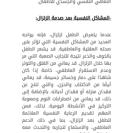
التعافي النفسي والجسدي للأطفال.
-المشاكل النفسية بعد صدمة الزلزال:
عندما يتعرض الطفل لزلزال، فإنه يواجه
العديد من المشاكل النفسية التي تؤثر على
صحته العقلية والعاطفية. قد يشعر الطفل
بالخوف والذعر نتيجة للتجارب الصعبة التي مر
بها خلال الزلزال. قد يعاني من القلق والتوتر
وعدم الاستقرار العاطفي، خاصة إذا كان
شاهدًا على دمار وخسائر جسيمة. قد يعاني
أيضًا من الاكتئاب والحزن، والتي تنتج عن
فقدان منزله أو فقدان أحبائه. بالإضافة إلى
ذلك، قد يعاني من اضطرابات النوم وصعوبة
التركيز في الأنشطة اليومية. لذلك، فمن
المهم تقديم الرعاية النفسية الملائمة
للطفل بعد الزلزال، بما في ذلك الدعم
العاطفي، والاستماع لتجاربه والتحدث معه