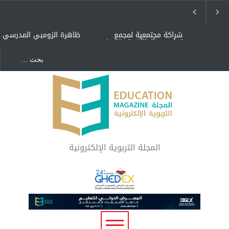
شراكة مجتمعية لمجمع
ظاهرة الزومبي المدرسي
تعليمي بالطائف تستهدف
الأيتام وأبناء الشهداء
والمتفوقين
هل الذكاء العاطفي أساس
"كنت أنضرب ومافيني إلا
رفاه المجتمع؟
العافية" هل هذا مبرر
لاستمرار أسلوب التربية
المتوارث؟
لماذا تعد برامج توعية الأطفال
بخصوصية الجسد وقاية لا
فضول؟
المجلة التربوية الإلكترونية