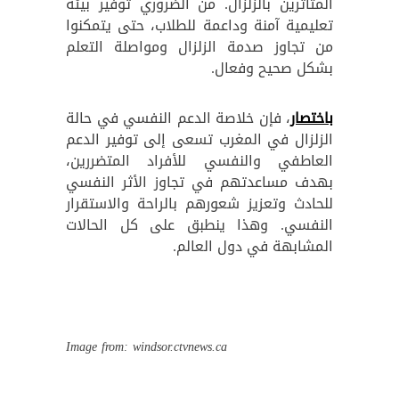
المتأثرين بالزلزال. من الضروري توفير بيئة
تعليمية آمنة وداعمة للطلاب، حتى يتمكنوا
من تجاوز صدمة الزلزال ومواصلة التعلم
بشكل صحيح وفعال.
باختصار
، فإن خلاصة الدعم النفسي في حالة
الزلزال في المغرب تسعى إلى توفير الدعم
العاطفي والنفسي للأفراد المتضررين،
بهدف مساعدتهم في تجاوز الأثر النفسي
للحادث وتعزيز شعورهم بالراحة والاستقرار
النفسي. وهذا ينطبق على كل الحالات
المشابهة في دول العالم.
Image from: windsor.ctvnews.ca